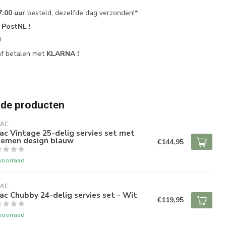
7:00 uur
besteld, dezelfde dag verzonden!*
r
PostNL !
!
af betalen met
KLARNA !
rde producten
RAC
ac Vintage 25-delig servies set met
oemen design blauw
€144,95
voorraad
RAC
ac Chubby 24-delig servies set - Wit
€119,95
voorraad