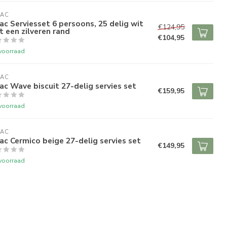
RAC
ac Serviesset 6 persoons, 25 delig wit
€124,95
 een zilveren rand
€104,95
voorraad
RAC
ac Wave biscuit 27-delig servies set
€159,95
voorraad
RAC
ac Cermico beige 27-delig servies set
€149,95
voorraad