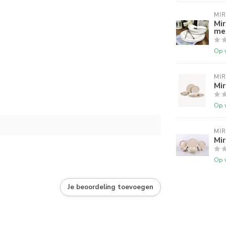
MI
Mir
met
Op 
MI
Mir
Op 
MI
Mir
Op 
Je beoordeling toevoegen