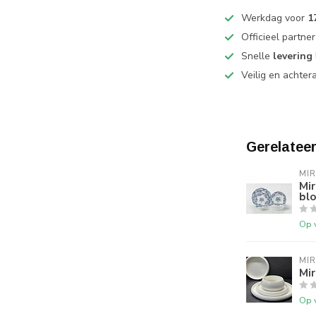
Werkdag voor
1
Officieel partne
Snelle
levering
Veilig en achter
Gerelatee
MI
Mir
bl
Op 
MI
Mir
Op 