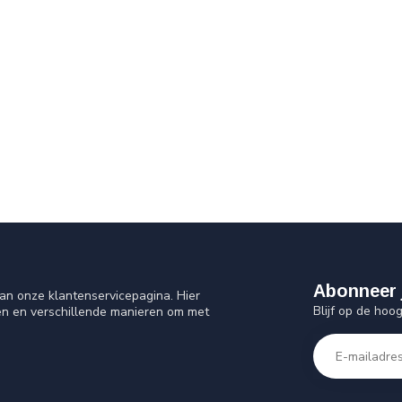
Abonneer 
an onze klantenservicepagina. Hier
Blijf op de hoo
en en verschillende manieren om met