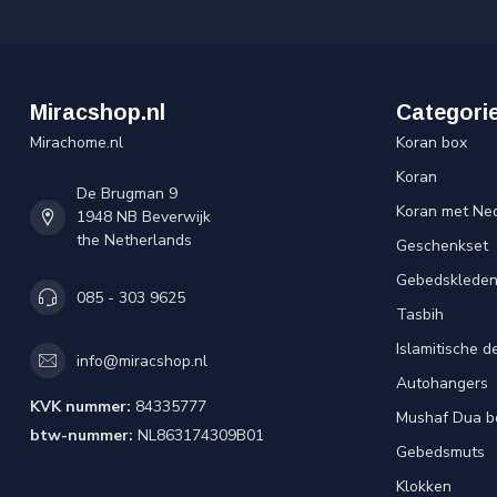
Miracshop.nl
Categori
Mirachome.nl
Koran box
Koran
De Brugman 9
Koran met Ned
1948 NB Beverwijk
the Netherlands
Geschenkset
Gebedsklede
085 - 303 9625
Tasbih
Islamitische d
info@miracshop.nl
Autohangers
KVK nummer:
84335777
Mushaf Dua b
btw-nummer:
NL863174309B01
Gebedsmuts
Klokken