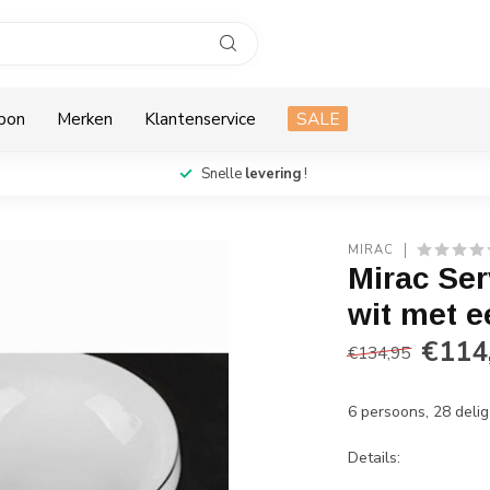
bon
Merken
Klantenservice
SALE
Snelle
levering
!
MIRAC
Mirac Ser
wit met e
€114
€134,95
6 persoons, 28 delig
Details: