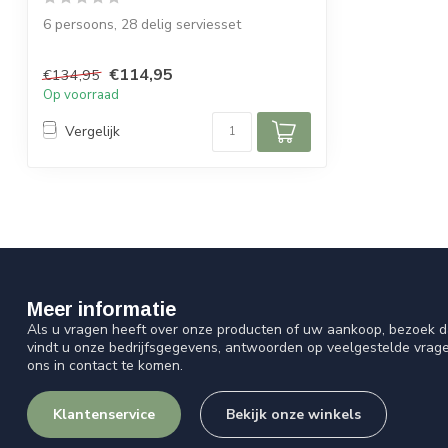
6 persoons, 28 delig serviesset
Details:
€114,95
€134,95
Op voorraad
Kleur: Wit met een zilveren rand...
Vergelijk
Meer informatie
Als u vragen heeft over onze producten of uw aankoop, bezoek d
vindt u onze bedrijfsgegevens, antwoorden op veelgestelde vrag
ons in contact te komen.
Klantenservice
Bekijk onze winkels