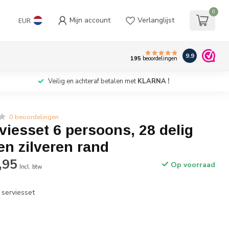
0
Mijn account
Verlanglijst
EUR
9.9
195
beoordelingen
Veilig en achteraf betalen met
KLARNA !
0 beoordelingen
viesset 6 persoons, 28 delig
en zilveren rand
,95
Op voorraad
Incl. btw
 serviesset