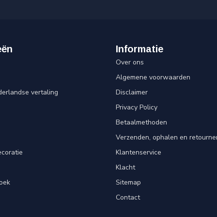
eën
Informatie
Over ons
Algemene voorwaarden
erlandse vertaling
Disclaimer
Privacy Policy
n
Betaalmethoden
Verzenden, ophalen en retourne
ecoratie
Klantenservice
Klacht
oek
Sitemap
Contact