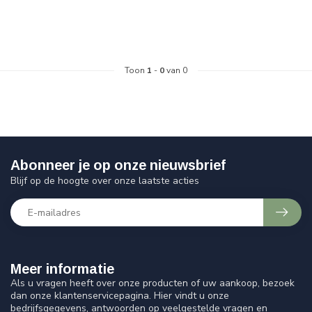
Toon
1
-
0
van 0
Abonneer je op onze nieuwsbrief
Blijf op de hoogte over onze laatste acties
Meer informatie
Als u vragen heeft over onze producten of uw aankoop, bezoek
dan onze klantenservicepagina. Hier vindt u onze
bedrijfsgegevens, antwoorden op veelgestelde vragen en