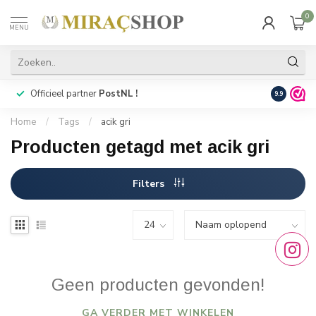
0
MENU
Officieel partner
PostNL !
Snelle
lev
9.9
Home
/
Tags
/
acik gri
Producten getagd met acik gri
Filters
Geen producten gevonden!
GA VERDER MET WINKELEN