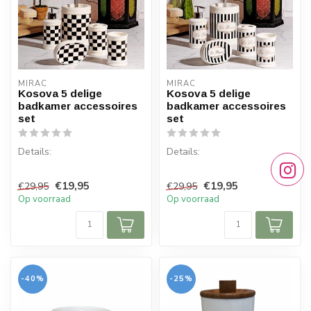
MIRAC
MIRAC
Kosova 5 delige
Kosova 5 delige
badkamer accessoires
badkamer accessoires
set
set
Details:
Details:
1 x WC borstel: 15 cm
1 x WC borstel: 15 cm
€19,95
€19,95
€29,95
€29,95
hoogte en 12 cm diameter
hoogte en 12 cm diameter
Op voorraad
Op voorraad
1 x Zeepdispenser: 1...
1 x Zeepdispenser: 1...
-40%
-25%