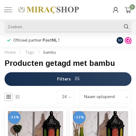
0
MENU
Officieel partner
PostNL !
Snelle
lev
9.9
Home
/
Tags
/
bambu
Producten getagd met bambu
Filters
-33%
-33%