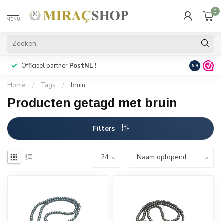
0
MENU
Officieel partner
PostNL !
Snelle
lev
9.9
Home
/
Tags
/
bruin
Producten getagd met bruin
Filters