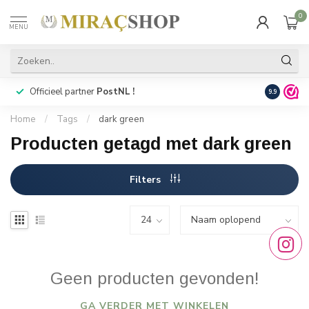
0
MENU
Officieel partner
PostNL !
Snelle
lev
9.9
Home
/
Tags
/
dark green
Producten getagd met dark green
Filters
Geen producten gevonden!
GA VERDER MET WINKELEN