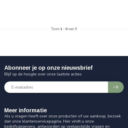
Toon
1
-
0
van 0
Abonneer je op onze nieuwsbrief
Blijf op de hoogte over onze laatste acties
Meer informatie
Als u vragen heeft over onze producten of uw aankoop, bezoek
dan onze klantenservicepagina. Hier vindt u onze
bedrijfsgegevens, antwoorden op veelgestelde vragen en