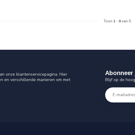
Toon
1
-
0
van 0
Abonneer 
an onze klantenservicepagina. Hier
Blijf op de hoo
en en verschillende manieren om met