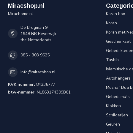
Miracshop.nl
Categori
Mirachome.nl
Koran box
Koran
De Brugman 9
Koran met Ned
1948 NB Beverwijk
the Netherlands
Geschenkset
Gebedsklede
085 - 303 9625
Tasbih
Islamitische d
info@miracshop.nl
Autohangers
KVK nummer:
84335777
Mushaf Dua b
btw-nummer:
NL863174309B01
Gebedsmuts
Klokken
Schilderijen
Geuren