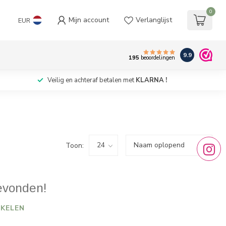
0
Mijn account
Verlanglijst
EUR
9.9
195
beoordelingen
Veilig en achteraf betalen met
KLARNA !
Toon:
evonden!
KELEN