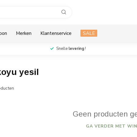
bon
Merken
Klantenservice
SALE
Snelle
levering
!
koyu yesil
ducten
Geen producten g
GA VERDER MET WIN