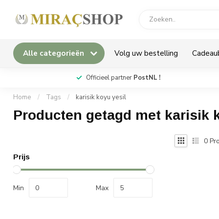
Alle categorieën
Volg uw bestelling
Cadeau
*
Officieel partner
PostNL !
Home
/
Tags
/
karisik koyu yesil
Producten getagd met karisik 
0
Pro
Prijs
Min
Max