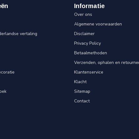
eën
Informatie
Over ons
Algemene voorwaarden
erlandse vertaling
Disclaimer
Privacy Policy
n
Betaalmethoden
Verzenden, ophalen en retourne
ecoratie
Klantenservice
Klacht
oek
Sitemap
Contact