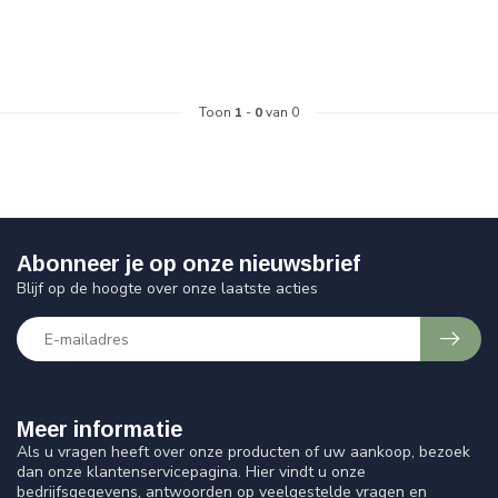
Toon
1
-
0
van 0
Abonneer je op onze nieuwsbrief
Blijf op de hoogte over onze laatste acties
Meer informatie
Als u vragen heeft over onze producten of uw aankoop, bezoek
dan onze klantenservicepagina. Hier vindt u onze
bedrijfsgegevens, antwoorden op veelgestelde vragen en