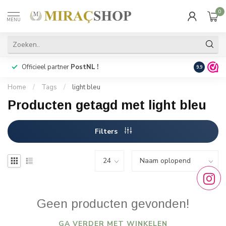
0
MENU
Officieel partner
PostNL !
Snelle
lev
9.9
Home
/
Tags
/
light bleu
Producten getagd met light bleu
Filters
Geen producten gevonden!
GA VERDER MET WINKELEN