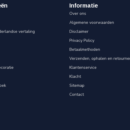
eën
Informatie
Over ons
Algemene voorwaarden
erlandse vertaling
Disclaimer
Privacy Policy
n
Betaalmethoden
Verzenden, ophalen en retourne
ecoratie
Klantenservice
Klacht
oek
Sitemap
Contact