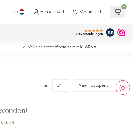
0
Mijn account
Verlanglijst
EUR
9.9
195
beoordelingen
Veilig en achteraf betalen met
KLARNA !
Toon:
evonden!
KELEN