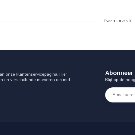
Toon
1
-
0
van 0
Abonneer 
an onze klantenservicepagina. Hier
Blijf op de hoo
en en verschillende manieren om met