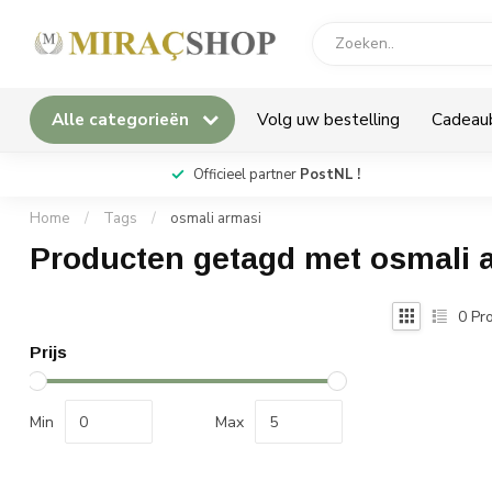
Alle categorieën
Volg uw bestelling
Cadeau
*
Officieel partner
PostNL !
Home
/
Tags
/
osmali armasi
Producten getagd met osmali 
0
Pro
Prijs
Min
Max