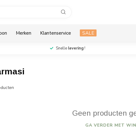
bon
Merken
Klantenservice
SALE
Snelle
levering
!
armasi
ducten
Geen producten g
GA VERDER MET WIN