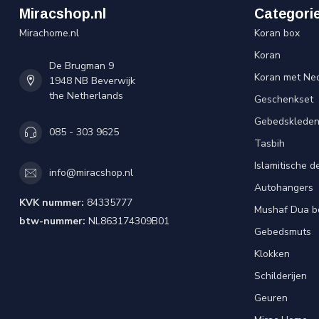
Miracshop.nl
Categori
Mirachome.nl
Koran box
Koran
De Brugman 9
Koran met Ned
1948 NB Beverwijk
the Netherlands
Geschenkset
Gebedsklede
085 - 303 9625
Tasbih
Islamitische d
info@miracshop.nl
Autohangers
KVK nummer:
84335777
Mushaf Dua b
btw-nummer:
NL863174309B01
Gebedsmuts
Klokken
Schilderijen
Geuren