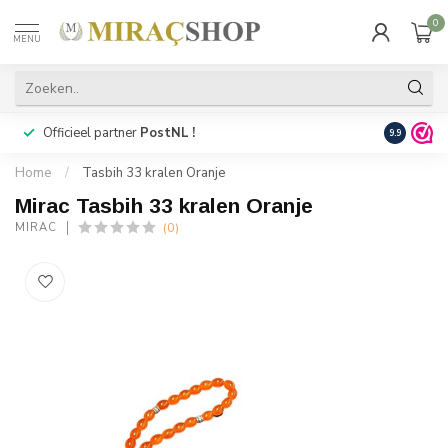
0
MENU
Officieel partner
PostNL !
Snelle
lev
9.9
Home
/
Tasbih 33 kralen Oranje
Mirac Tasbih 33 kralen Oranje
(0)
MIRAC