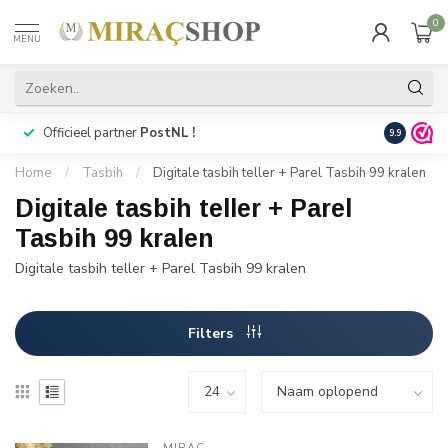
0
MENU
Officieel partner
PostNL !
Snelle
lev
9.9
Home
/
Tasbih
/
Digitale tasbih teller + Parel Tasbih 99 kralen
Digitale tasbih teller + Parel
Tasbih 99 kralen
Digitale tasbih teller + Parel Tasbih 99 kralen
Filters