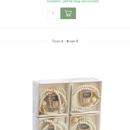
besteld, zelfde dag verzonden!
Toon
1
-
8
van 8