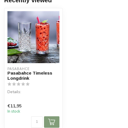
Recently viewed
PASABAHCE
Pasabahce Timeless
Longdrink
Details:
Content per box: 4 pieces
€11,95
Capacity: 295 cc
In stock
Material: Glass