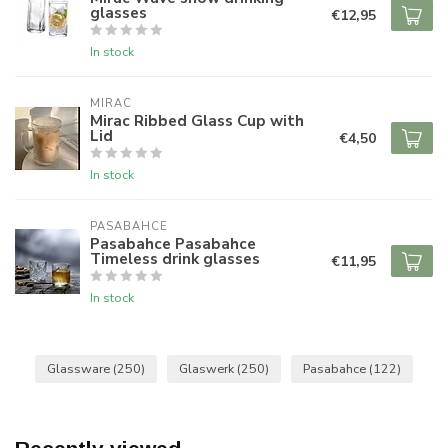
glasses
€12,95
In stock
MIRAC
Mirac Ribbed Glass Cup with
Lid
€4,50
In stock
PASABAHCE
Pasabahce Pasabahce
Timeless drink glasses
€11,95
In stock
Glassware
(250)
Glaswerk
(250)
Pasabahce
(122)