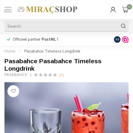
0
MENU
Officieel partner
PostNL !
Snelle
lev
9.9
Home
/
Pasabahce Timeless Longdrink
Pasabahce Pasabahce Timeless
Longdrink
(0)
PASABAHCE