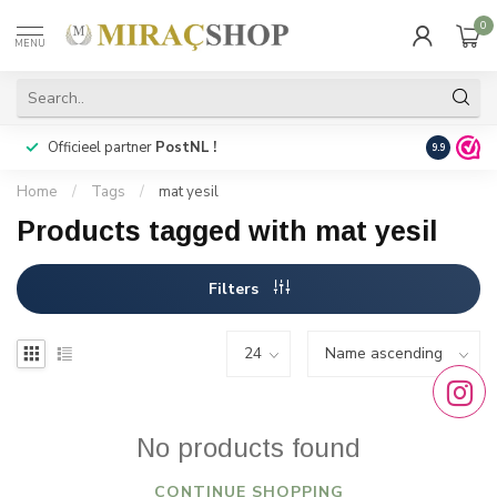
0
MENU
Officieel partner
PostNL !
Snelle
lev
9.9
Home
/
Tags
/
mat yesil
Products tagged with mat yesil
Filters
No products found
CONTINUE SHOPPING