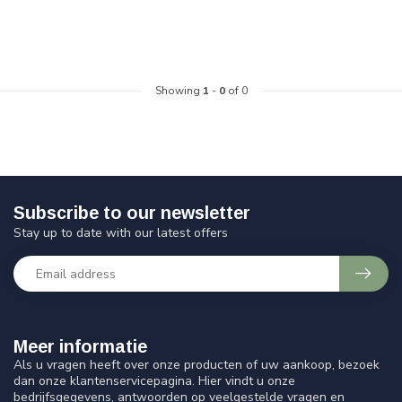
Showing
1
-
0
of 0
Subscribe to our newsletter
Stay up to date with our latest offers
Meer informatie
Als u vragen heeft over onze producten of uw aankoop, bezoek
dan onze klantenservicepagina. Hier vindt u onze
bedrijfsgegevens, antwoorden op veelgestelde vragen en