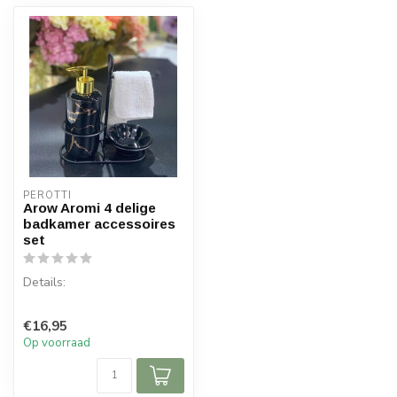
PEROTTI
Arow Aromi 4 delige
badkamer accessoires
set
Details:
1 x Houder: 22 cm hoogte
€16,95
en 17,5 cm breedte
Op voorraad
1 x Vloeibare Zeepdispe...