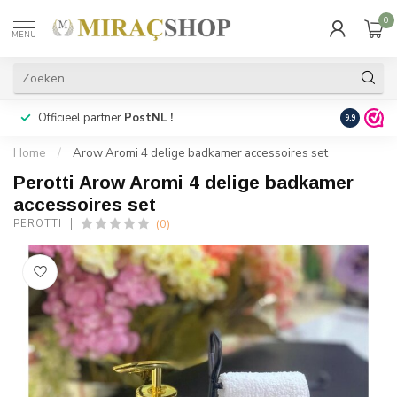
0
MENU
Officieel partner
PostNL !
Snelle
lev
9.9
Home
/
Arow Aromi 4 delige badkamer accessoires set
Perotti Arow Aromi 4 delige badkamer
accessoires set
(0)
PEROTTI