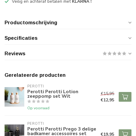
Veilig en achteraf betalen met
KLARNA !
Productomschrijving
Specificaties
Reviews
Gerelateerde producten
PEROTTI
Perotti Perotti Lotion
€15,95
zeeppomp set Wit
€12,95
Op voorraad
PEROTTI
Perotti Perotti Prego 3 delige
badkamer accessoires set
€19,95