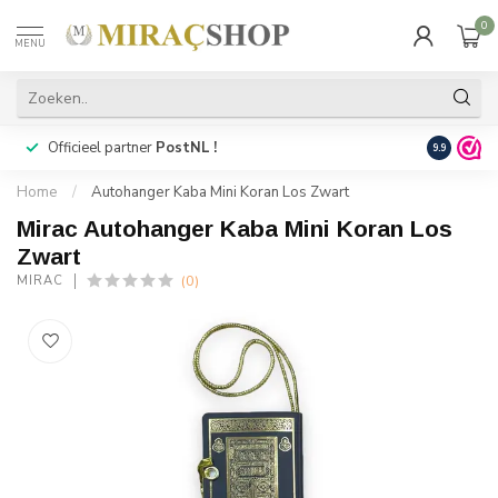
0
MENU
Officieel partner
PostNL !
Snelle
lev
9.9
Home
/
Autohanger Kaba Mini Koran Los Zwart
Mirac Autohanger Kaba Mini Koran Los
Zwart
(0)
MIRAC