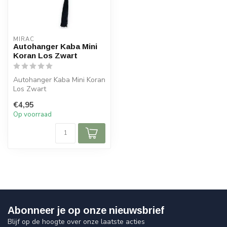
MIRAC
Autohanger Kaba Mini
Koran Los Zwart
Autohanger Kaba Mini Koran
Los Zwart
€4,95
Afmetingen: 5,5x5 cm (lxb)
Op voorraad
Abonneer je op onze nieuwsbrief
Blijf op de hoogte over onze laatste acties