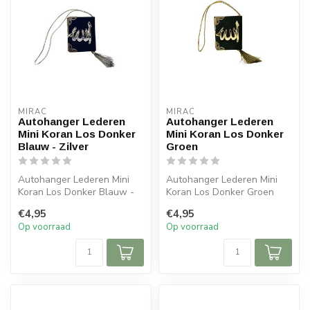
MIRAC
MIRAC
Autohanger Lederen
Autohanger Lederen
Mini Koran Los Donker
Mini Koran Los Donker
Blauw - Zilver
Groen
Autohanger Lederen Mini
Autohanger Lederen Mini
Koran Los Donker Blauw -
Koran Los Donker Groen
Zilver Afmetingen: 6x5x cm
Afmetingen: 6x5x cm (lxb)
€4,95
€4,95
(lx...
Op voorraad
Op voorraad