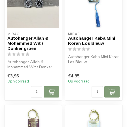
MIRAC
MIRAC
Autohanger Allah &
Autohanger Kaba Mini
Mohammed Wit /
Koran Los Blauw
Donker groen
Autohanger Kaba Mini Koran
Autohanger Allah &
Los Blauw
Mohammed Wit / Donker
groenOp de Afbeelding zijn
Afmetingen: 5,5x5 cm (lxb)
€3,95
€4,95
beide kanten...
Op voorraad
Op voorraad