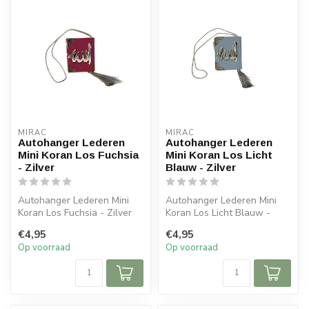
MIRAC
MIRAC
Autohanger Lederen
Autohanger Lederen
Mini Koran Los Fuchsia
Mini Koran Los Licht
- Zilver
Blauw - Zilver
Autohanger Lederen Mini
Autohanger Lederen Mini
Koran Los Fuchsia - Zilver
Koran Los Licht Blauw -
Afmetingen: 6x5x cm (lxb)
Zilver Afmetingen: 6x5x cm
€4,95
€4,95
(lx...
Op voorraad
Op voorraad