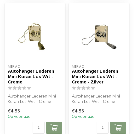
MIRAC
MIRAC
Autohanger Lederen
Autohanger Lederen
Mini Koran Los Wit -
Mini Koran Los Wit -
Creme
Creme - Zilver
Autohanger Lederen Mini
Autohanger Lederen Mini
Koran Los Wit - Creme
Koran Los Wit - Creme -
Afmetingen: 6x5x cm (lxb)
Zilver Afmetingen: 6x5x cm
€4,95
€4,95
(lxb...
Op voorraad
Op voorraad