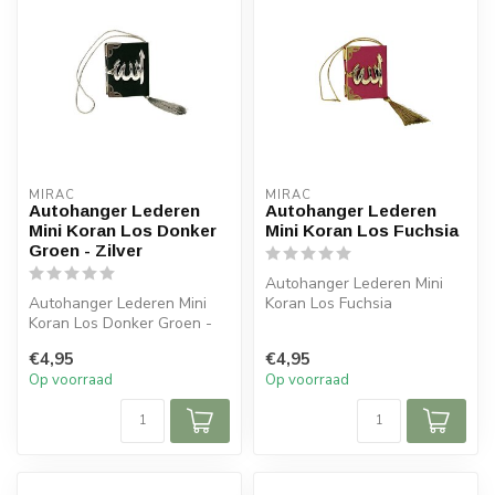
MIRAC
MIRAC
Autohanger Lederen
Autohanger Lederen
Mini Koran Los Donker
Mini Koran Los Fuchsia
Groen - Zilver
Autohanger Lederen Mini
Autohanger Lederen Mini
Koran Los Fuchsia
Koran Los Donker Groen -
Afmetingen: 6x5x cm (lxb)
Zilver Afmetingen: 6x5x cm
€4,95
€4,95
(lx...
Op voorraad
Op voorraad