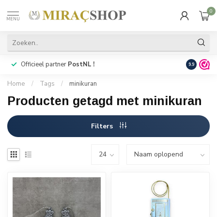
0
MENU
Officieel partner
PostNL !
Snelle
lev
9.9
Home
/
Tags
/
minikuran
Producten getagd met minikuran
Filters