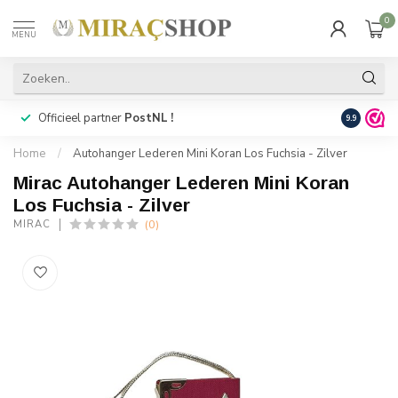
0
MENU
Officieel partner
PostNL !
Snelle
lev
9.9
Home
/
Autohanger Lederen Mini Koran Los Fuchsia - Zilver
Mirac Autohanger Lederen Mini Koran
Los Fuchsia - Zilver
(0)
MIRAC