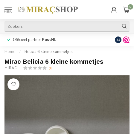
0
MENU
Officieel partner
PostNL !
Snelle
lev
9.9
Home
/
Belicia 6 kleine kommetjes
Mirac Belicia 6 kleine kommetjes
(0)
MIRAC