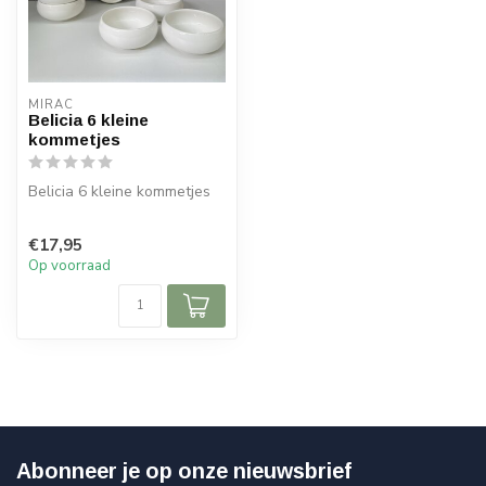
MIRAC
Belicia 6 kleine
kommetjes
Belicia 6 kleine kommetjes
Afmetingen:
€17,95
Diameter: 9 cm
Op voorraad
Hoogte: 4,5 cm
Abonneer je op onze nieuwsbrief