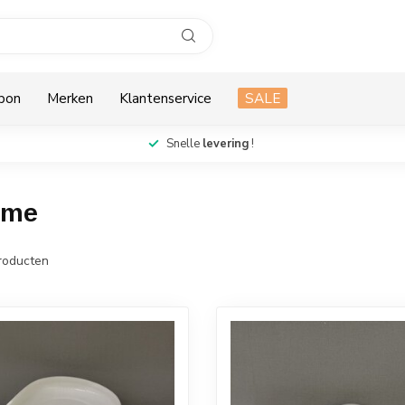
bon
Merken
Klantenservice
SALE
Snelle
levering
!
ome
roducten