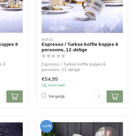
MIRAC
kopjes 6
Espresso / Turkse koffie kopjes 6
persoons, 12-delige
s 6
Espresso / Turkse koffie kopjes 6
persoons, 12-delige
€54,95
Kleur: Wit met goud
Op voorraad
A...
Vergelijk
-14%