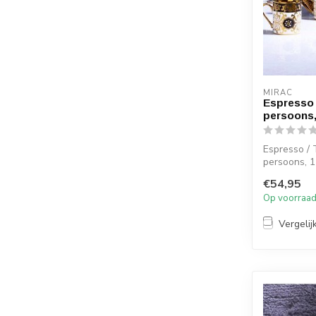
MIRAC
Espresso 
persoons,
Espresso / 
persoons, 1
€54,95
Afmetingen
Op voorraa
Diameter s..
Vergelij