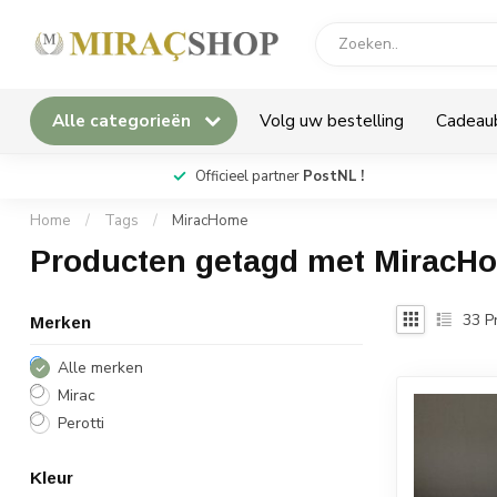
Alle categorieën
Volg uw bestelling
Cadeau
*
Officieel partner
PostNL !
Home
/
Tags
/
MiracHome
Producten getagd met MiracH
33
P
Merken
Alle merken
Mirac
Perotti
Kleur