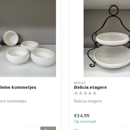
MIRAC
 kleine kommetjes
Belicia etagere
leine kommetjes
Belicia etagere
:
Afmetingen:
€34,95
 cm
Klein bord: Diameter 20 cm
d
Op voorraad
 cm
Groot bord Diameter ...