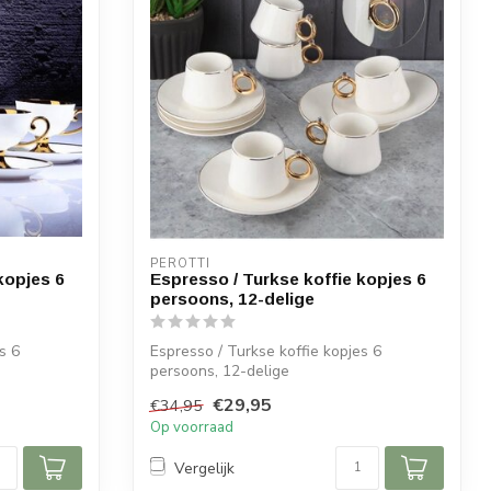
PEROTTI
kopjes 6
Espresso / Turkse koffie kopjes 6
persoons, 12-delige
s 6
Espresso / Turkse koffie kopjes 6
persoons, 12-delige
€29,95
€34,95
Afmetingen:
Op voorraad
Diameter s...
Vergelijk