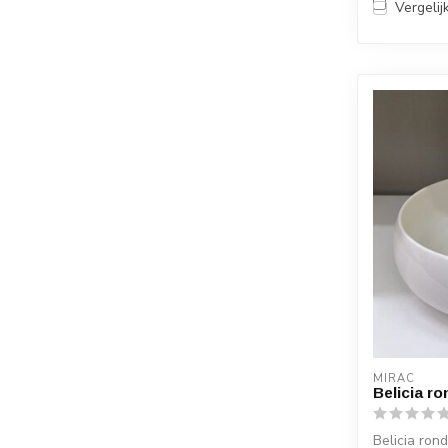
Vergelij
MIRAC
Belicia r
Belicia ron