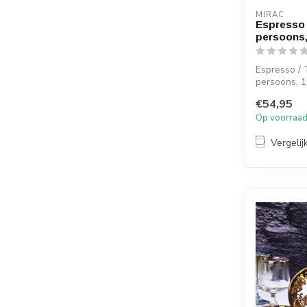
MIRAC
Espresso 
persoons,
Espresso / 
persoons, 1
€54,95
Afmetingen
Op voorraa
Diameter s..
Vergelij