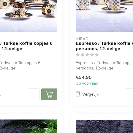
MIRAC
/ Turkse koffie kopjes 6
Espresso / Turkse koffie 
 12-delige
persoons, 12-delige
Turkse koffie kopjes 6
Espresso / Turkse koffie kopje
2-delige
persoons, 12-delige
€54,95
:
Afmetingen:
d
Op voorraad
.
Diameter s...
k
Vergelijk