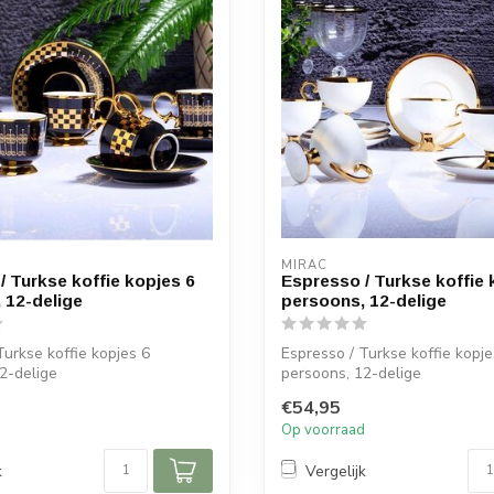
MIRAC
/ Turkse koffie kopjes 6
Espresso / Turkse koffie 
 12-delige
persoons, 12-delige
Turkse koffie kopjes 6
Espresso / Turkse koffie kopje
2-delige
persoons, 12-delige
€54,95
t met goud
Afmetingen:
d
Op voorraad
Diameter s...
k
Vergelijk