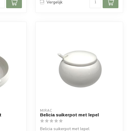
Vergelijk
MIRAC
t
Belicia suikerpot met lepel
Belicia suikerpot met lepel