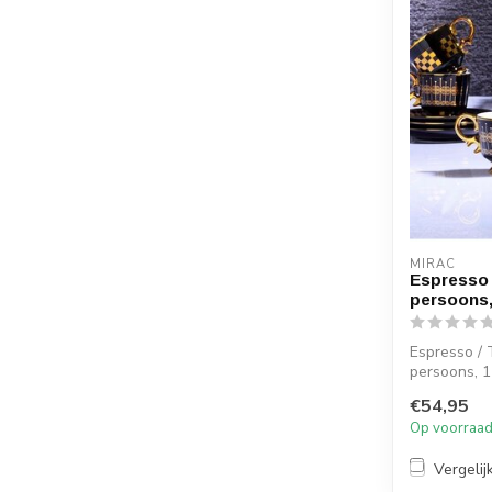
MIRAC
Espresso 
persoons,
Espresso / 
persoons, 1
€54,95
Kleur: Zwar
Op voorraa
...
Vergelij