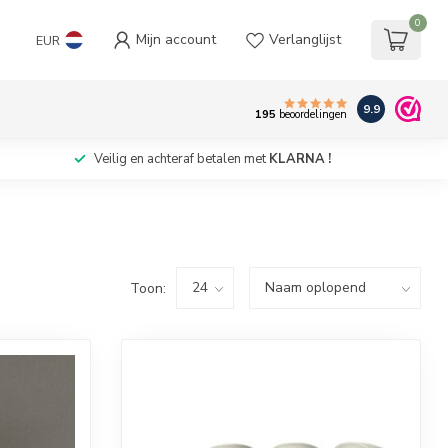
0
Mijn account
Verlanglijst
EUR
9.9
195
beoordelingen
Veilig en achteraf betalen met
KLARNA !
Toon: