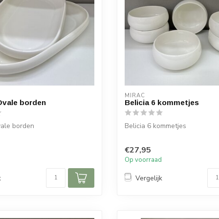
MIRAC
 Ovale borden
Belicia 6 kommetjes
vale borden
Belicia 6 kommetjes
:
Afmetingen:
€27,95
,5 cm
Diameter: 11,5 cm
d
Op voorraad
5 cm
Hoogte: 5,5 cm
k
Vergelijk