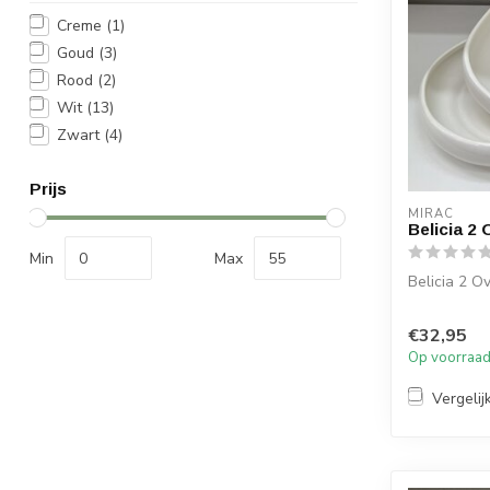
Creme
(1)
Goud
(3)
Rood
(2)
Wit
(13)
Zwart
(4)
Prijs
MIRAC
Belicia 2
Min
Max
Belicia 2 O
Afmetingen
€32,95
Breedte: 18
Op voorraa
Lengte: 30,
Hoo...
Vergelij