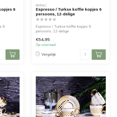
MIRAC
kopjes 6
Espresso / Turkse koffie kopjes 6
persoons, 12-delige
s 6
Espresso / Turkse koffie kopjes 6
persoons, 12-delige
€54,95
Afmetingen:
Op voorraad
Diameter s...
Vergelijk