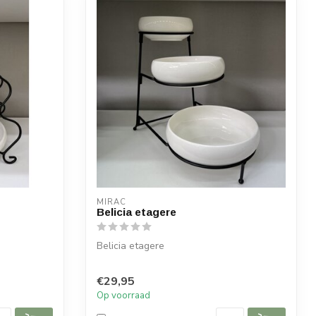
MIRAC
Belicia etagere
Belicia etagere
Afmetingen:
€29,95
Kleine bord: Diameter 13 cm
Op voorraad
Middel bord: Diamet...