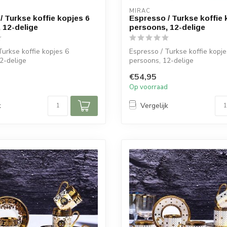
MIRAC
/ Turkse koffie kopjes 6
Espresso / Turkse koffie 
 12-delige
persoons, 12-delige
Turkse koffie kopjes 6
Espresso / Turkse koffie kopje
2-delige
persoons, 12-delige
€54,95
:
Afmetingen:
d
Op voorraad
.
Diameter s...
k
Vergelijk