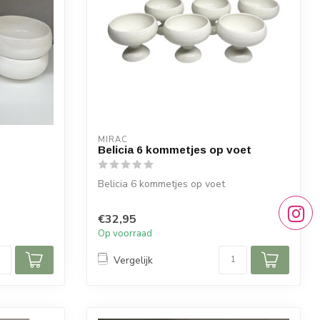
MIRAC
Belicia 6 kommetjes op voet
Belicia 6 kommetjes op voet
Afmetingen:
€32,95
Diameter: 10 cm
Op voorraad
Hoogte: 9 cm
Vergelijk