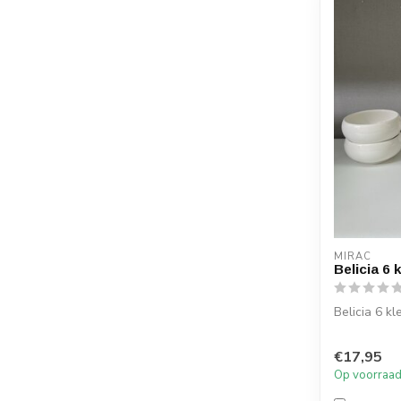
MIRAC
Belicia 6
Belicia 6 k
Afmetingen
€17,95
Diameter: 9
Op voorraa
Hoogte: 4,5