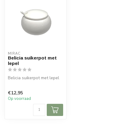
MIRAC
Belicia suikerpot met
lepel
Belicia suikerpot met lepel
Afmetingen:
€12,95
Diameter: 12 cm
Op voorraad
Hoogte: 8 cm