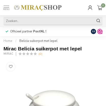
0
MENU
Officieel partner
PostNL !
Snelle
lev
9.9
Home
/
Belicia suikerpot met lepel
Mirac Belicia suikerpot met lepel
(0)
MIRAC