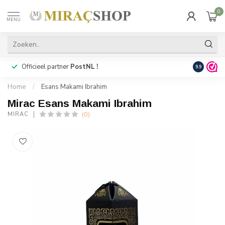
0
MENU
Officieel partner
PostNL !
Snelle
lev
9.9
Home
/
Esans Makami Ibrahim
Mirac Esans Makami Ibrahim
(0)
MIRAC