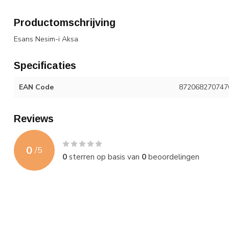
Productomschrijving
Esans Nesim-i Aksa
Specificaties
EAN Code
872068270747
Reviews
0
/
5
0
sterren op basis van
0
beoordelingen