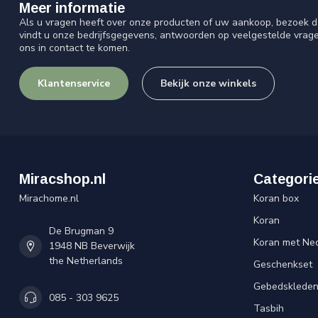
Meer informatie
Als u vragen heeft over onze producten of uw aankoop, bezoek d
vindt u onze bedrijfsgegevens, antwoorden op veelgestelde vrag
ons in contact te komen.
Klantenservice
Bekijk onze winkels
Miracshop.nl
Categori
Mirachome.nl
Koran box
Koran
De Brugman 9
Koran met Ned
1948 NB Beverwijk
the Netherlands
Geschenkset
Gebedsklede
085 - 303 9625
Tasbih