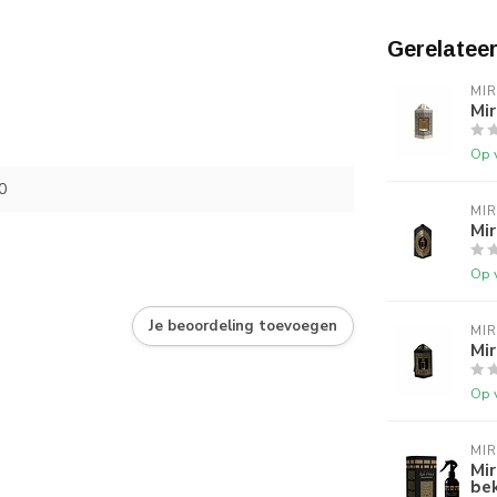
Gerelatee
MI
Mir
Op 
0
MI
Mir
Op 
Je beoordeling toevoegen
MI
Mir
Op 
MI
Mir
bek