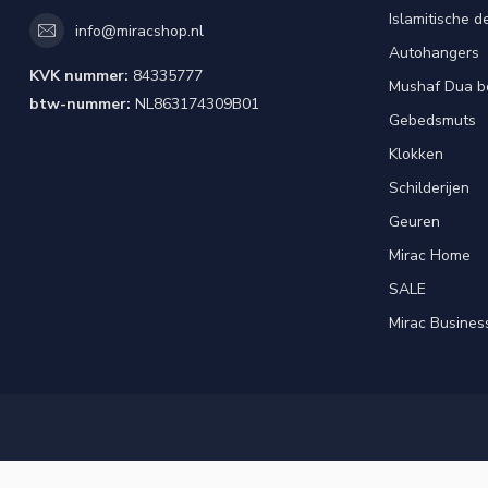
Islamitische d
info@miracshop.nl
Autohangers
KVK nummer:
84335777
Mushaf Dua b
btw-nummer:
NL863174309B01
Gebedsmuts
Klokken
Schilderijen
Geuren
Mirac Home
SALE
Mirac Busines