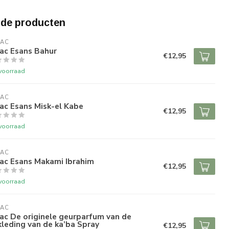
rde producten
RAC
ac Esans Bahur
€12,95
voorraad
RAC
ac Esans Misk-el Kabe
€12,95
voorraad
RAC
ac Esans Makami Ibrahim
€12,95
voorraad
RAC
ac De originele geurparfum van de
leding van de ka’ba Spray
€12,95