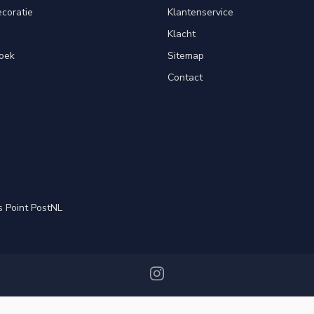
ecoratie
Klantenservice
Klacht
oek
Sitemap
Contact
s Point PostNL