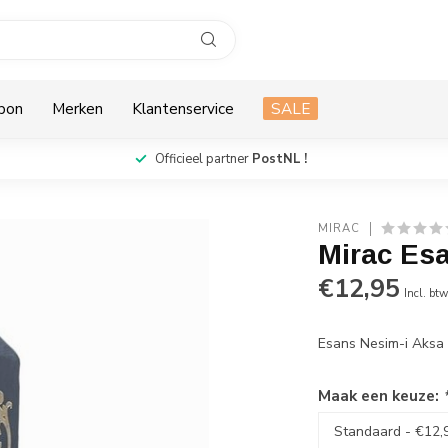
bon
Merken
Klantenservice
SALE
Officieel partner
PostNL !
MIRAC
Mirac Es
€12,95
Incl. bt
Esans Nesim-i Aks
Maak een keuze: