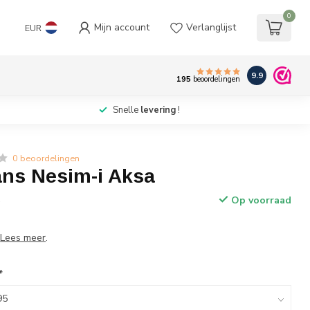
0
Mijn account
Verlanglijst
EUR
9.9
195
beoordelingen
Snelle
levering
!
0 beoordelingen
ans Nesim-i Aksa
Op voorraad
w
a
Lees meer
.
*