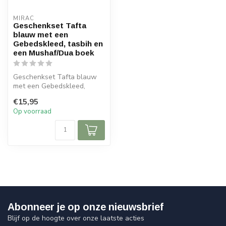
MIRAC
Geschenkset Tafta
blauw met een
Gebedskleed, tasbih en
een Mushaf/Dua boek
Geschenkset Tafta blauw
met een Gebedskleed,
tasbih en een Mushaf/Dua
€15,95
boek
Op voorraad
Afme...
Abonneer je op onze nieuwsbrief
Blijf op de hoogte over onze laatste acties