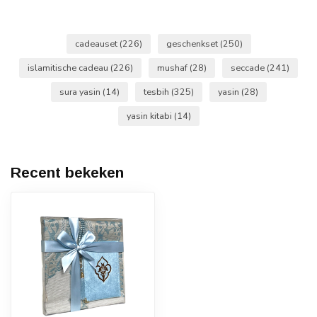
cadeauset
(226)
geschenkset
(250)
islamitische cadeau
(226)
mushaf
(28)
seccade
(241)
sura yasin
(14)
tesbih
(325)
yasin
(28)
yasin kitabi
(14)
Recent bekeken