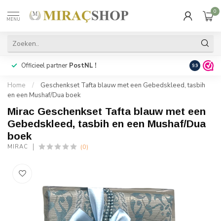
0
MENU
Officieel partner
PostNL !
Snelle
lev
9.9
Home
/
Geschenkset Tafta blauw met een Gebedskleed, tasbih
en een Mushaf/Dua boek
Mirac Geschenkset Tafta blauw met een
Gebedskleed, tasbih en een Mushaf/Dua
boek
(0)
MIRAC