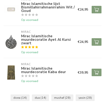
Mirac Islamitische lijst
Bismillahirrahmanirrahim Wit /
€24,95
Goud
Op voorraad
MIRAC
Mirac Islamitische
muurdecoratie Ayet Al Kursi
€24,95
zwart
Op voorraad
MIRAC
Mirac Islamitische
muurdecoratie Kaba deur
€39,95
Op voorraad
doea
(14)
dua
(14)
mushaf
(28)
yasin
(28)