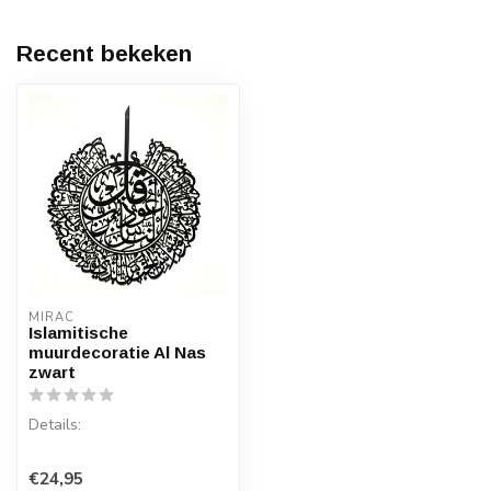
Recent bekeken
MIRAC
Islamitische
muurdecoratie Al Nas
zwart
Details:
Soera: Al Nas
€24,95
Materiaal: Hout