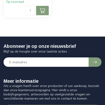
Op voorraad
Afmetingen: 65 x 55 (hoogte
x breedt...
Abonneer je op onze nieuwsbrief
Blijf op de hoogte over onze laatste acties
Meer informatie
Als u vragen heeft over onze producten of uw aankoop, bezoek
dan onze klantenservicepagina. Hier vindt u onze
bedrijfsgegevens, antwoorden op veelgestelde vragen en
verschillende manieren om met ons in contact te komen.