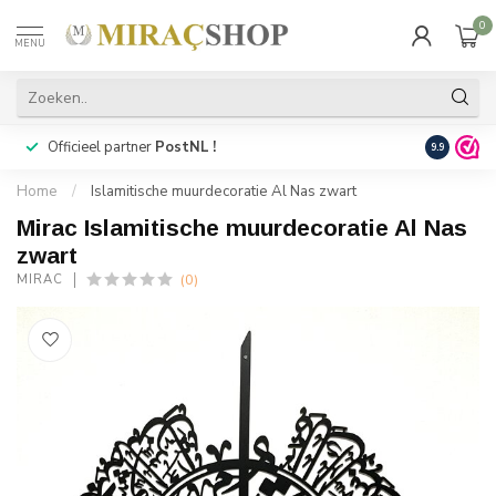
0
MENU
Officieel partner
PostNL !
Snelle
lev
9.9
Home
/
Islamitische muurdecoratie Al Nas zwart
Mirac Islamitische muurdecoratie Al Nas
zwart
(0)
MIRAC