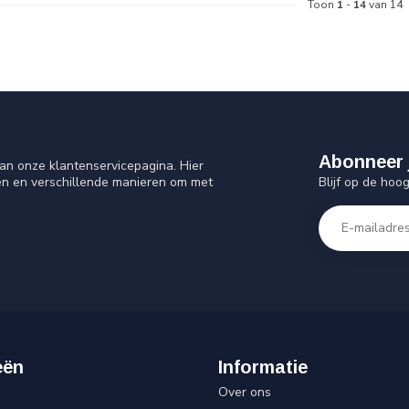
Toon
1
-
14
van 14
Abonneer 
an onze klantenservicepagina. Hier
Blijf op de hoo
en en verschillende manieren om met
eën
Informatie
Over ons