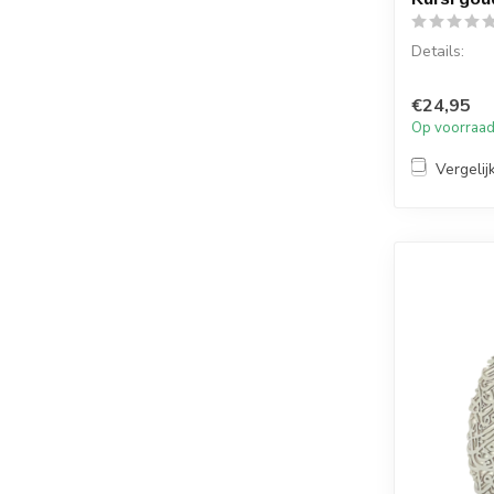
Details:
Soera: Ayet
€24,95
Materiaal: 
Op voorraa
Afmetingen:
Vergelij