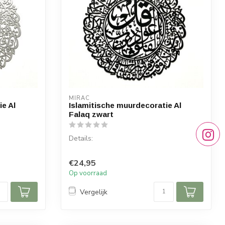
MIRAC
ie Al
Islamitische muurdecoratie Al
Falaq zwart
Details:
Soera: Al Falaq
€24,95
Materiaal: Hout
Op voorraad
bree...
Afmetingen: 65 x 55 (hoogte x bree...
Vergelijk