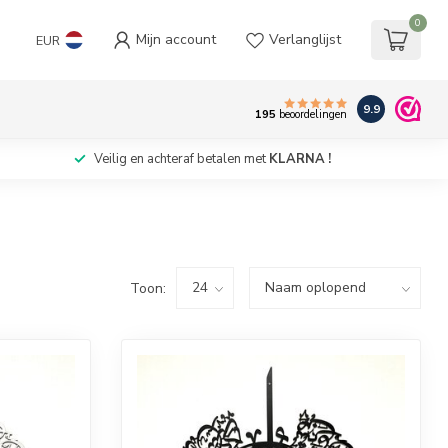
0
Mijn account
Verlanglijst
EUR
9.9
195
beoordelingen
Veilig en achteraf betalen met
KLARNA !
Toon: