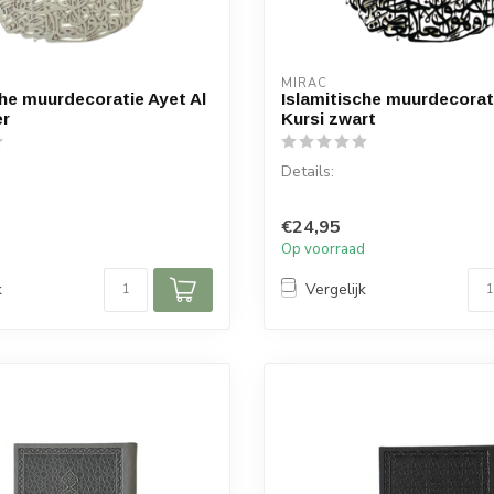
MIRAC
che muurdecoratie Ayet Al
Islamitische muurdecorati
er
Kursi zwart
Details:
 Al Kursi
Soera: Ayet Al Kursi
€24,95
Hout
Materiaal: Hout
d
Op voorraad
 45 x 63
Afmetingen: 45 x 63
k
Vergelijk