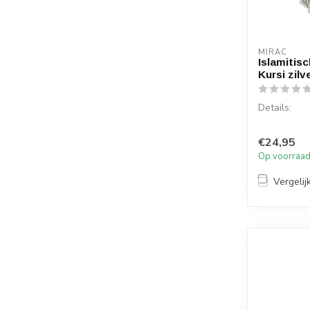
MIRAC
Islamitis
Kursi zilv
Details:
Soera: Ayet
€24,95
Materiaal: 
Op voorraa
Afmetingen:
Vergelij