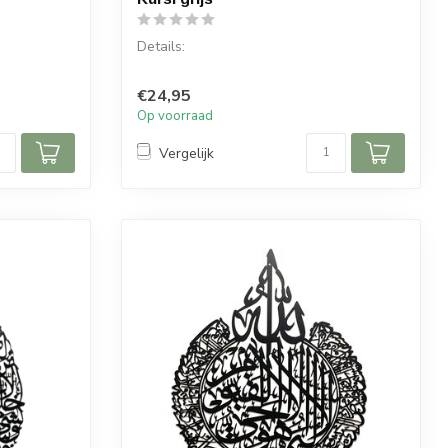
Details:
Soera: Ayet Al Kursi
€24,95
Materiaal: Hout
Op voorraad
..
Afmetingen: 65 x 55 (hoogte x...
Vergelijk