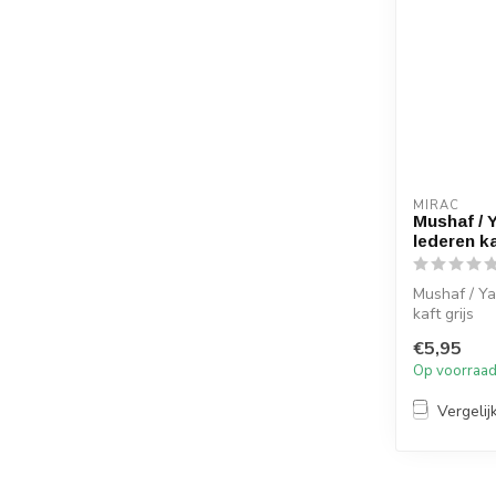
MIRAC
Mushaf / 
lederen ka
Mushaf / Ya
kaft grijs
€5,95
Op voorraa
Vergelij