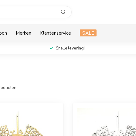
bon
Merken
Klantenservice
SALE
Snelle
levering
!
roducten