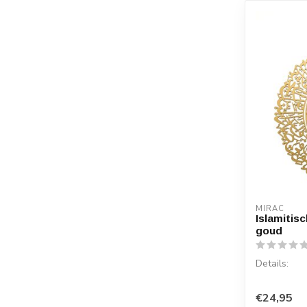
MIRAC
Islamitis
goud
Details:
Soera: Al N
€24,95
Materiaal: 