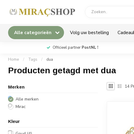
Alle categorieën
Volg uw bestelling
Cadeau
*
Officieel partner
PostNL !
Home
/
Tags
/
dua
Producten getagd met dua
14
P
Merken
Alle merken
Mirac
Kleur
Goud
(4)