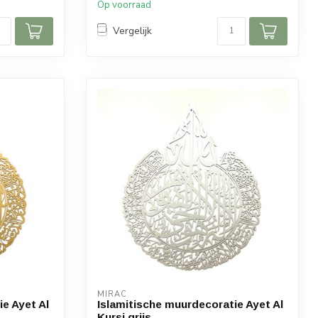
Op voorraad
breedt...
Afmetingen: 65 x 55 (hoogte x breedt...
Vergelijk
MIRAC
e Ayet Al
Islamitische muurdecoratie Ayet Al
Kursi grijs