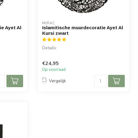
MIRAC
e Ayet Al
Islamitische muurdecoratie Ayet Al
Kursi zwart
Details:
Soera: Ayet Al Kursi
€24,95
Materiaal: Hout
Op voorraad
Afmetingen: 65 x 55 (hoogte x...
Vergelijk