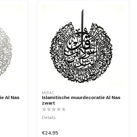
MIRAC
ie Al Nas
Islamitische muurdecoratie Al Nas
zwart
Details:
Soera: Al Nas
€24,95
Materiaal: Hout