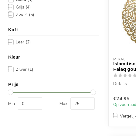
Grijs
(4)
Zwart
(5)
Kaft
Leer
(2)
Kleur
MIRAC
Islamitis
Zilver
(1)
Falaq go
Details:
Prijs
Soera: Al F
€24,95
Materiaal: 
Min
Max
Op voorraa
Afmetingen:
Vergelij