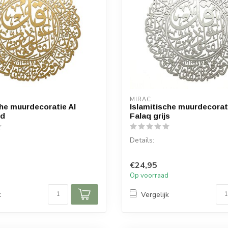
MIRAC
che muurdecoratie Al
Islamitische muurdecorat
ud
Falaq grijs
Details:
alaq
Soera: Al Falaq
€24,95
Hout
Materiaal: Hout
d
Op voorraad
 65 x 55 (hoogte x bree...
Afmetingen: 65 x 55 (hoogte x 
k
Vergelijk