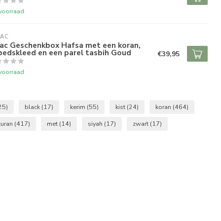
voorraad
RAC
rac Geschenkbox Hafsa met een koran,
bedskleed en een parel tasbih Goud
€39,95
voorraad
25)
black
(17)
kerim
(55)
kist
(24)
koran
(464)
kuran
(417)
met
(14)
siyah
(17)
zwart
(17)