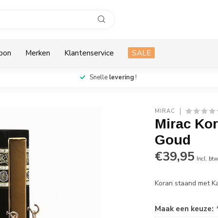
bon
Merken
Klantenservice
SALE
Snelle
levering
!
MIRAC
Mirac Ko
Goud
€39,95
Incl. bt
Koran staand met K
Maak een keuze: