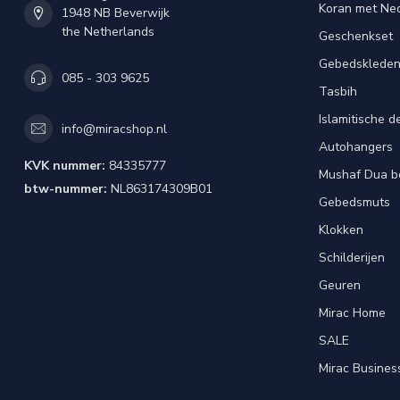
Koran met Ned
1948 NB Beverwijk
the Netherlands
Geschenkset
Gebedsklede
085 - 303 9625
Tasbih
Islamitische d
info@miracshop.nl
Autohangers
KVK nummer:
84335777
Mushaf Dua b
btw-nummer:
NL863174309B01
Gebedsmuts
Klokken
Schilderijen
Geuren
Mirac Home
SALE
Mirac Busines