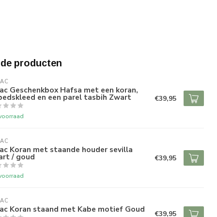
rde producten
RAC
rac Geschenkbox Hafsa met een koran,
edskleed en een parel tasbih Zwart
€39,95
voorraad
RAC
ac Koran met staande houder sevilla
rt / goud
€39,95
voorraad
RAC
rac Koran staand met Kabe motief Goud
€39,95