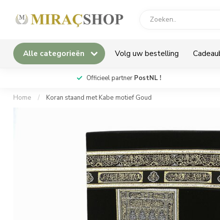
Alle categorieën
Volg uw bestelling
Cadeau
*
Officieel partner
PostNL !
Home
/
Koran staand met Kabe motief Goud