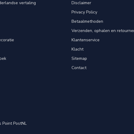
erlandse vertaling
Disclaimer
Privacy Policy
n
Betaalmethoden
Verzenden, ophalen en retourne
ecoratie
Klantenservice
Klacht
oek
Sitemap
Contact
s Point PostNL