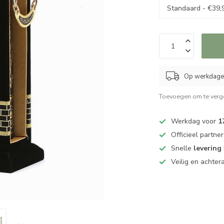
Op werkdagen
Toevoegen om te verge
Werkdag voor
1
Officieel partne
Snelle
levering
Veilig en achter