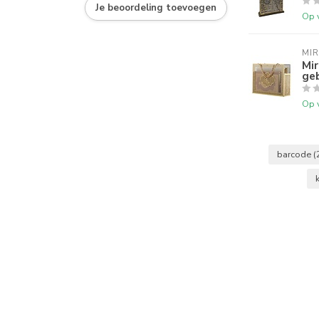
Je beoordeling toevoegen
Op 
MI
Mi
ge
Op 
barcode
(