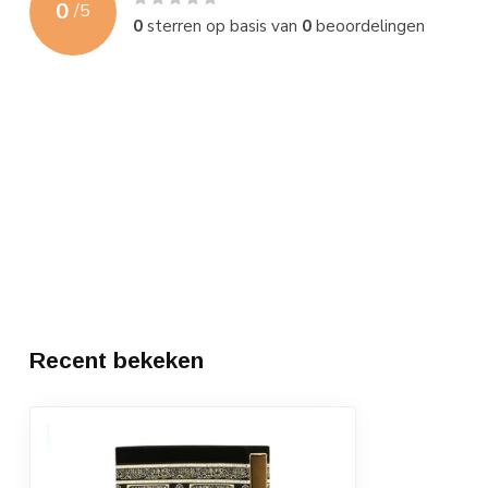
0
/
5
0
sterren op basis van
0
beoordelingen
Recent bekeken