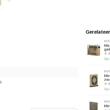
Gerelatee
MI
Mi
geb
Op 
MI
Mir
zwa
8
Op 
MI
Mi