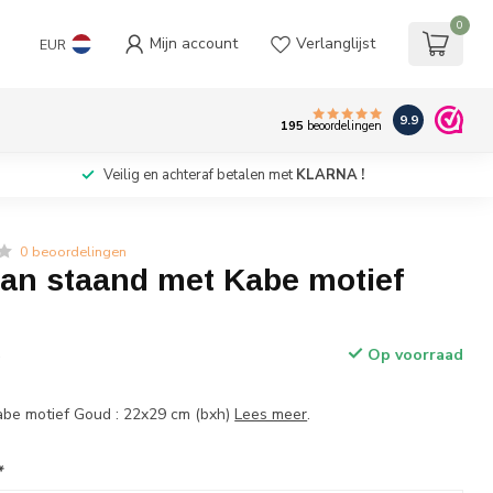
0
Mijn account
Verlanglijst
EUR
9.9
195
beoordelingen
Veilig en achteraf betalen met
KLARNA !
0 beoordelingen
ran staand met Kabe motief
Op voorraad
w
abe motief Goud : 22x29 cm (bxh)
Lees meer
.
*