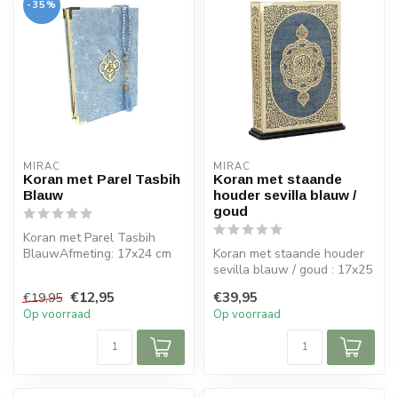
-35%
MIRAC
MIRAC
Koran met Parel Tasbih
Koran met staande
Blauw
houder sevilla blauw /
goud
Koran met Parel Tasbih
BlauwAfmeting: 17x24 cm
Koran met staande houder
sevilla blauw / goud : 17x25
cm (bxh)
€12,95
€39,95
€19,95
Op voorraad
Op voorraad