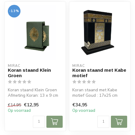
-13%
MIRAC
MIRAC
Koran staand Klein
Koran staand met Kabe
Groen
motief
Koran staand Klein Groen
Koran staand met Kabe
Afmeting Koran: 13 x 9 cm
motief Goud : 17x25 cm
Afmeting Koran Houder:
(bxh)
€12,95
€34,95
€14,95
16,5...
Op voorraad
Op voorraad