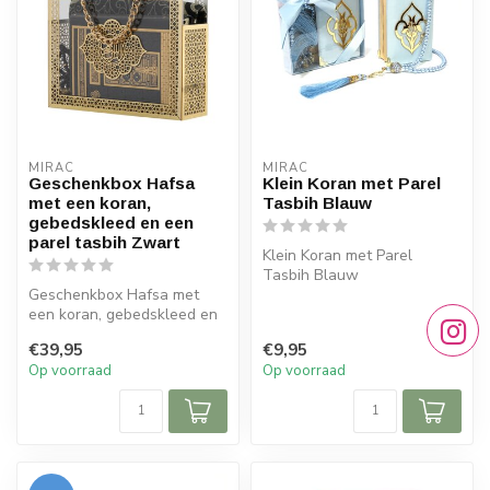
MIRAC
MIRAC
Geschenkbox Hafsa
Klein Koran met Parel
met een koran,
Tasbih Blauw
gebedskleed en een
parel tasbih Zwart
Klein Koran met Parel
Tasbih Blauw
Geschenkbox Hafsa met
Afmeting : 9x12 cm
een koran, gebedskleed en
een parel tasbih Zwart :
€39,95
€9,95
Op voorraad
Op voorraad
Afm...