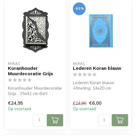
-60%
MIRAC
MIRAC
Koranhouder
Lederen Koran blauw
Muurdecoratie Grijs
Lederen Koran blauw
Koranhouder Muurdecoratie
Afmeting: 14x20 cm
Grijs : 25x42 cm BxH
Geschikt voor Korans met
€24,95
€6,00
€14,95
een af...
Op voorraad
Op voorraad