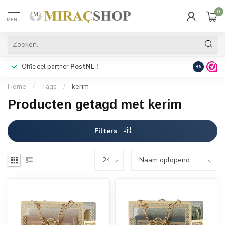
0
MENU
Officieel partner
PostNL !
Snelle
lev
9.9
Home
/
Tags
/
kerim
Producten getagd met kerim
Filters