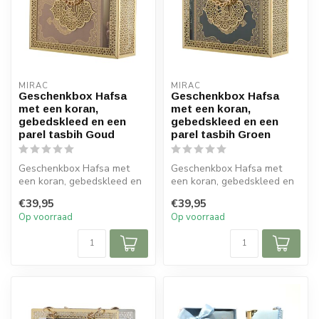
MIRAC
MIRAC
Geschenkbox Hafsa
Geschenkbox Hafsa
met een koran,
met een koran,
gebedskleed en een
gebedskleed en een
parel tasbih Goud
parel tasbih Groen
Geschenkbox Hafsa met
Geschenkbox Hafsa met
een koran, gebedskleed en
een koran, gebedskleed en
een parel tasbih Goud :
een parel tasbih Groen :
€39,95
€39,95
Op voorraad
Op voorraad
Afme...
Afm...