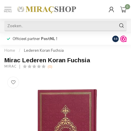
0
MENU
Officieel partner
PostNL !
Snelle
lev
9.9
Home
/
Lederen Koran Fuchsia
Mirac Lederen Koran Fuchsia
(0)
MIRAC