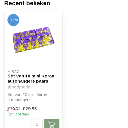
Recent bekeken
-24%
MIRAC
Set van 10 mini Koran
autohangers paars
Set van 10 mini Koran
autohangers
€29,95
€39,50
Afmetingen: 6x5x cm (lxb)
Op voorraad