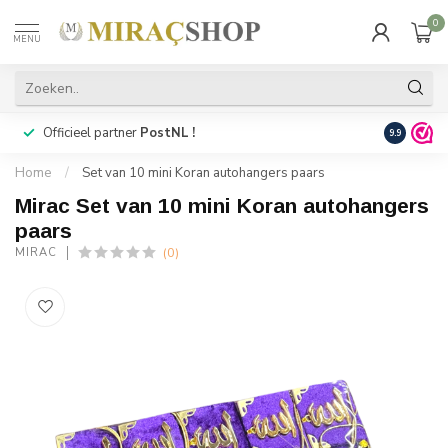
0
MENU
Officieel partner
PostNL !
Snelle
lev
9.9
Home
/
Set van 10 mini Koran autohangers paars
Mirac Set van 10 mini Koran autohangers
paars
(0)
MIRAC