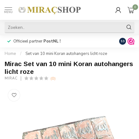
0
MENU
Officieel partner
PostNL !
Snelle
lev
9.9
Home
/
Set van 10 mini Koran autohangers licht roze
Mirac Set van 10 mini Koran autohangers
licht roze
(0)
MIRAC