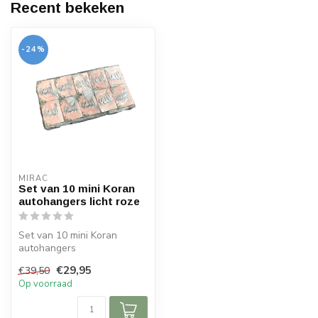
Recent bekeken
-24%
MIRAC
Set van 10 mini Koran
autohangers licht roze
Set van 10 mini Koran
autohangers
€29,95
€39,50
Afmetingen: 6x5x cm (lxb)
Op voorraad