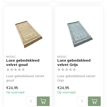
MIRAC
MIRAC
Luxe gebedskleed
Luxe gebedskleed
velvet goud
velvet Grijs
Luxe gebedskleed velvet
Luxe gebedskleed velvet
goud
Grijs
€24,95
€24,95
Afmeting: 120x70 cm
Afmeting: 120x70 cm
Op voorraad
Op voorraad