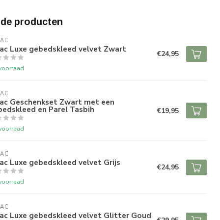
rde producten
RAC
rac Luxe gebedskleed velvet Zwart
€24,95
voorraad
RAC
rac Geschenkset Zwart met een
edskleed en Parel Tasbih
€19,95
voorraad
RAC
ac Luxe gebedskleed velvet Grijs
€24,95
voorraad
RAC
ac Luxe gebedskleed velvet Glitter Goud