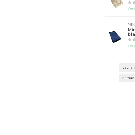
Op 
MI
Mir
bl
Op 
cayna
namaz