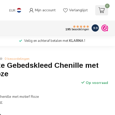
0
Mijn account
Verlanglijst
EUR
9.9
195
beoordelingen
Veilig en achteraf betalen met
KLARNA !
0 beoordelingen
xe Gebedskleed Chenille met
oze
Op voorraad
w
henille met motief Roze
er
.