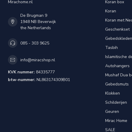
Mirachome.nl
Koran box
Koran
De Brugman 9
Koran met Ned
1948 NB Beverwijk
the Netherlands
Geschenkset
Gebedsklede
085 - 303 9625
Tasbih
Islamitische d
info@miracshop.nl
Autohangers
KVK nummer:
84335777
Mushaf Dua b
btw-nummer:
NL863174309B01
Gebedsmuts
Klokken
Schilderijen
Geuren
Mirac Home
SALE