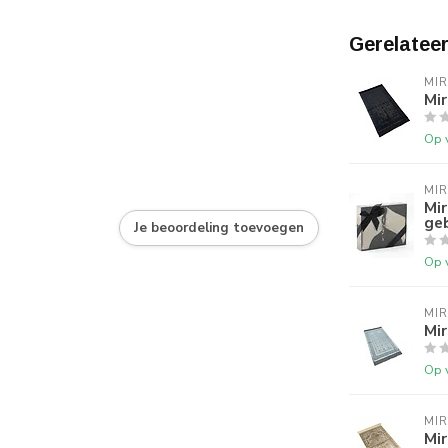
Gerelatee
MI
Mi
Op 
MI
Mi
geb
Je beoordeling toevoegen
Op 
MI
Mir
Op 
MI
Mir