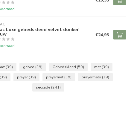
€29,95
voorraad
RAC
ac Luxe gebedskleed velvet donker
auw
€24,95
voorraad
maz
(39)
gebed
(39)
Gebedskleed
(59)
mat
(39)
(39)
prayer
(39)
prayermat
(39)
prayermats
(39)
seccade
(241)