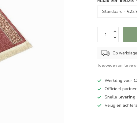
Maak een keuze:
Op werkdagen
Toevoegen om te verge
Werkdag voor
1
Officieel partne
Snelle
levering
Veilig en achter