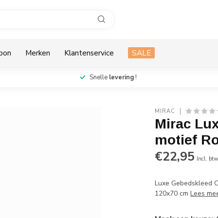
bon
Merken
Klantenservice
SALE
Snelle
levering
!
MIRAC
Mirac Lu
motief R
€22,95
Incl. bt
Luxe Gebedskleed C
120x70 cm
Lees me