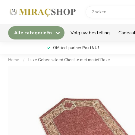
Alle categorieën
Volg uw bestelling
Cadeau
*
Officieel partner
PostNL !
Home
/
Luxe Gebedskleed Chenille met motief Roze