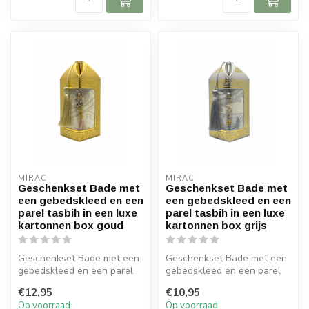
MIRAC
MIRAC
Geschenkset Bade met
Geschenkset Bade met
een gebedskleed en een
een gebedskleed en een
parel tasbih in een luxe
parel tasbih in een luxe
kartonnen box goud
kartonnen box grijs
Geschenkset Bade met een
Geschenkset Bade met een
gebedskleed en een parel
gebedskleed en een parel
tasbih in een luxe kartonnen
tasbih in een luxe kartonnen
€12,95
€10,95
b...
b...
Op voorraad
Op voorraad