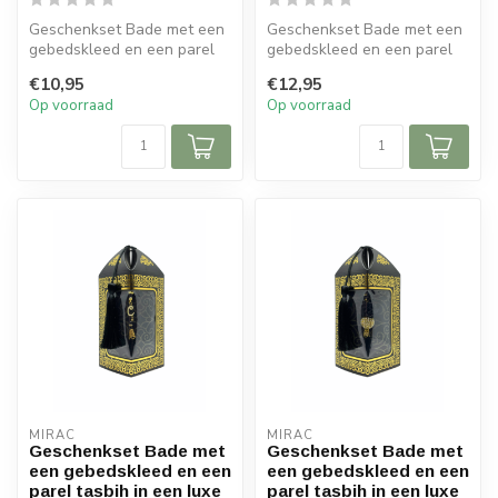
Geschenkset Bade met een
Geschenkset Bade met een
gebedskleed en een parel
gebedskleed en een parel
tasbih in een luxe kartonnen
tasbih in een luxe kartonnen
€10,95
€12,95
b...
b...
Op voorraad
Op voorraad
MIRAC
MIRAC
Geschenkset Bade met
Geschenkset Bade met
een gebedskleed en een
een gebedskleed en een
parel tasbih in een luxe
parel tasbih in een luxe