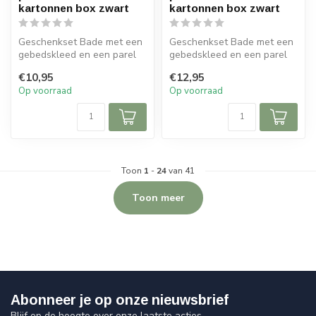
kartonnen box zwart
kartonnen box zwart
Geschenkset Bade met een
Geschenkset Bade met een
gebedskleed en een parel
gebedskleed en een parel
tasbih in een luxe kartonnen
tasbih in een luxe kartonnen
€10,95
€12,95
b...
b...
Op voorraad
Op voorraad
Toon
1
-
24
van 41
Toon meer
Abonneer je op onze nieuwsbrief
Blijf op de hoogte over onze laatste acties