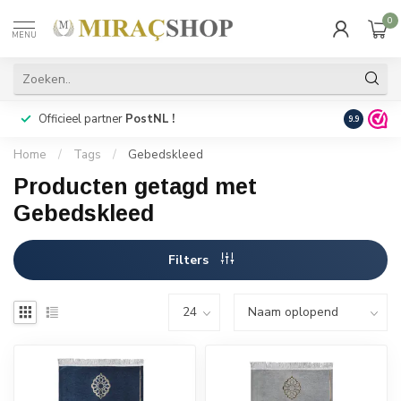
0
MENU
Officieel partner
PostNL !
Snelle
lev
9.9
Home
/
Tags
/
Gebedskleed
Producten getagd met
Gebedskleed
Filters