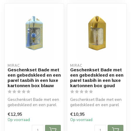
MIRAC
MIRAC
Geschenkset Bade met
Geschenkset Bade met
een gebedskleed en een
een gebedskleed en een
parel tasbih in een luxe
parel tasbih in een luxe
kartonnen box blauw
kartonnen box goud
Geschenkset Bade met een
Geschenkset Bade met een
gebedskleed en een parel
gebedskleed en een parel
tasbih in een luxe kartonnen
tasbih in een luxe kartonnen
€12,95
€10,95
b...
b...
Op voorraad
Op voorraad