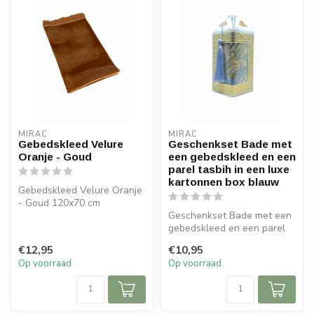
MIRAC
MIRAC
Gebedskleed Velure
Geschenkset Bade met
Oranje - Goud
een gebedskleed en een
parel tasbih in een luxe
kartonnen box blauw
Gebedskleed Velure Oranje
- Goud 120x70 cm
Geschenkset Bade met een
gebedskleed en een parel
tasbih in een luxe kartonnen
€12,95
€10,95
b...
Op voorraad
Op voorraad