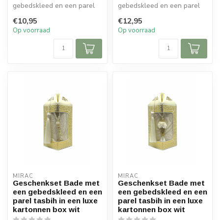
gebedskleed en een parel
gebedskleed en een parel
tasbih in een luxe kartonnen
tasbih in een luxe kartonnen
€10,95
€12,95
b...
b...
Op voorraad
Op voorraad
MIRAC
MIRAC
Geschenkset Bade met
Geschenkset Bade met
een gebedskleed en een
een gebedskleed en een
parel tasbih in een luxe
parel tasbih in een luxe
kartonnen box wit
kartonnen box wit