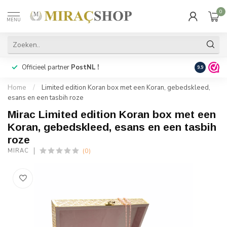
0
MENU
Officieel partner
PostNL !
Snelle
lev
9.9
Home
/
Limited edition Koran box met een Koran, gebedskleed,
esans en een tasbih roze
Mirac Limited edition Koran box met een
Koran, gebedskleed, esans en een tasbih
roze
(0)
MIRAC