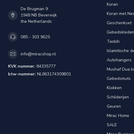
Koran
De Brugman 9
Koran met Ned
1948 NB Beverwijk
the Netherlands
Geschenkset
Gebedsklede
085 - 303 9625
Tasbih
Islamitische d
info@miracshop.nl
Autohangers
KVK nummer:
84335777
Mushaf Dua b
btw-nummer:
NL863174309B01
Gebedsmuts
Klokken
Schilderijen
Geuren
Mirac Home
SALE