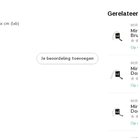
Gerelatee
x cm (lxb)
MI
Mir
Bru
Op 
Je beoordeling toevoegen
MI
Mir
Don
Op 
MI
Mir
Don
Op 