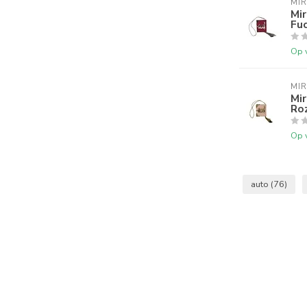
MI
Mir
Fuc
Op 
MI
Mir
Ro
Op 
auto
(76)