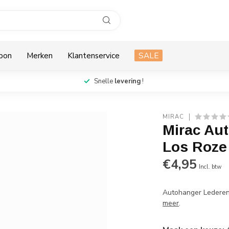
bon
Merken
Klantenservice
SALE
Snelle
levering
!
MIRAC
Mirac Au
Los Roze 
€4,95
Incl. btw
Autohanger Lederen 
meer
.