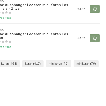
RAC
ac Autohanger Lederen Mini Koran Los
hsia - Zilver
€4,95
voorraad
RAC
ac Autohanger Lederen Mini Koran Los
ze
€4,95
voorraad
koran
(464)
kuran
(417)
minikoran
(76)
minikuran
(76)