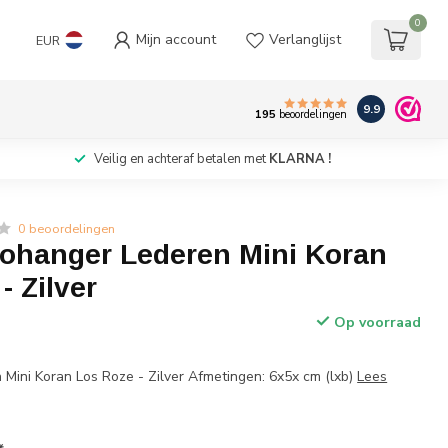
0
Mijn account
Verlanglijst
EUR
9.9
195
beoordelingen
Veilig en achteraf betalen met
KLARNA !
0 beoordelingen
tohanger Lederen Mini Koran
- Zilver
Op voorraad
Mini Koran Los Roze - Zilver Afmetingen: 6x5x cm (lxb)
Lees