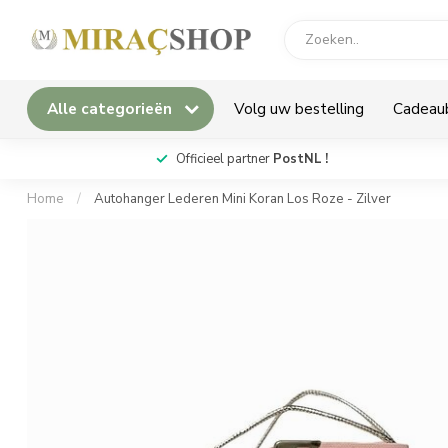
Alle categorieën
Volg uw bestelling
Cadeau
*
Officieel partner
PostNL !
Home
/
Autohanger Lederen Mini Koran Los Roze - Zilver