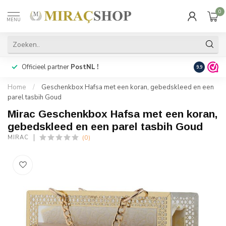
0
MENU
Officieel partner
PostNL !
Snelle
lev
9.9
Home
/
Geschenkbox Hafsa met een koran, gebedskleed en een
parel tasbih Goud
Mirac Geschenkbox Hafsa met een koran,
gebedskleed en een parel tasbih Goud
(0)
MIRAC