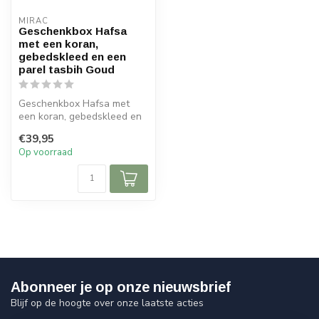
MIRAC
Geschenkbox Hafsa
met een koran,
gebedskleed en een
parel tasbih Goud
Geschenkbox Hafsa met
een koran, gebedskleed en
een parel tasbih Goud :
€39,95
Op voorraad
Afme...
Abonneer je op onze nieuwsbrief
Blijf op de hoogte over onze laatste acties