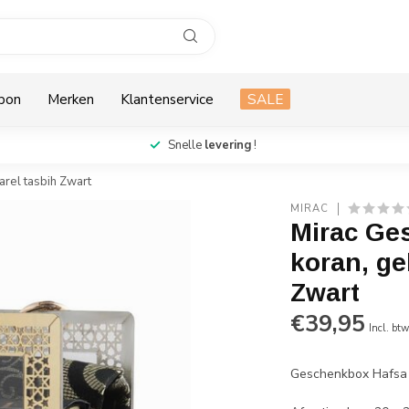
bon
Merken
Klantenservice
SALE
Snelle
levering
!
rel tasbih Zwart
MIRAC
Mirac Ge
koran, ge
Zwart
€39,95
Incl. bt
Geschenkbox Hafsa m