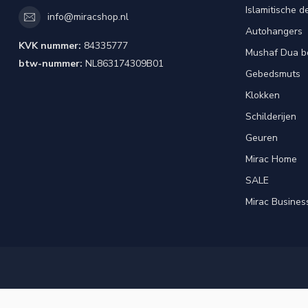
Islamitische d
info@miracshop.nl
Autohangers
KVK nummer:
84335777
Mushaf Dua b
btw-nummer:
NL863174309B01
Gebedsmuts
Klokken
Schilderijen
Geuren
Mirac Home
SALE
Mirac Busines