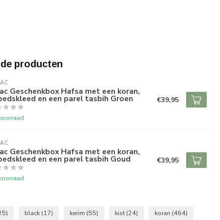
rde producten
RAC
rac Geschenkbox Hafsa met een koran,
edskleed en een parel tasbih Groen
€39,95
voorraad
RAC
rac Geschenkbox Hafsa met een koran,
bedskleed en een parel tasbih Goud
€39,95
voorraad
25)
black
(17)
kerim
(55)
kist
(24)
koran
(464)