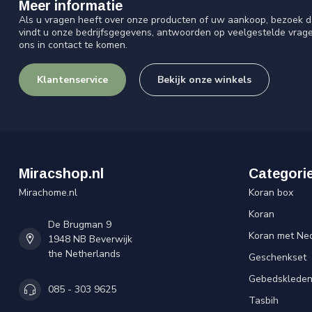
Meer informatie
Als u vragen heeft over onze producten of uw aankoop, bezoek d
vindt u onze bedrijfsgegevens, antwoorden op veelgestelde vrag
ons in contact te komen.
Klantenservice
Bekijk onze winkels
Miracshop.nl
Categori
Mirachome.nl
Koran box
Koran
De Brugman 9
Koran met Ned
1948 NB Beverwijk
the Netherlands
Geschenkset
Gebedsklede
085 - 303 9625
Tasbih