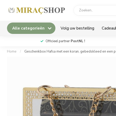
Alle categorieën
Volg uw bestelling
Cadeau
*
Officieel partner
PostNL !
Home
/
Geschenkbox Hafsa met een koran, gebedskleed en een pa