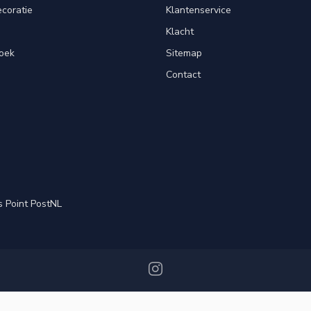
ecoratie
Klantenservice
Klacht
oek
Sitemap
Contact
s Point PostNL