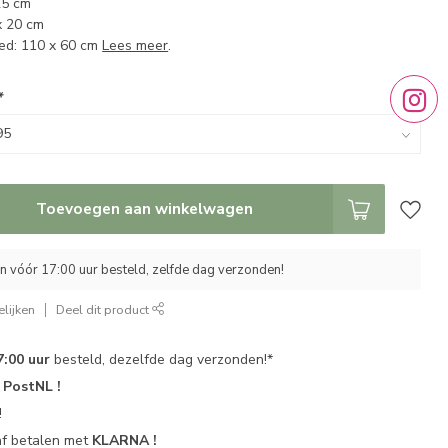
25 cm
x 20 cm
ed: 110 x 60 cm
Lees meer
.
*
Toevoegen aan winkelwagen
 vóór 17:00 uur besteld, zelfde dag verzonden!
lijken
Deel dit product
7:00 uur
besteld, dezelfde dag verzonden!*
r
PostNL !
!
af betalen met
KLARNA !