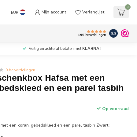
0
Mijn account
Verlanglijst
EUR
9.9
195
beoordelingen
Veilig en achteraf betalen met
KLARNA !
0 beoordelingen
schenkbox Hafsa met een
bedskleed en een parel tasbih
Op voorraad
w
et een koran, gebedskleed en een parel tasbih Zwart :