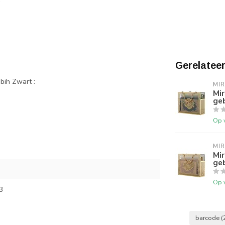
Gerelatee
bih Zwart :
MI
Mi
geb
Op 
MI
Mi
ge
Op 
3
barcode
(