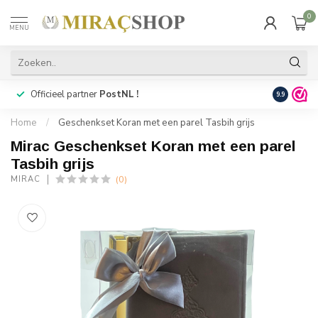
0
MENU
Officieel partner
PostNL !
Snelle
lev
9.9
Home
/
Geschenkset Koran met een parel Tasbih grijs
Mirac Geschenkset Koran met een parel
Tasbih grijs
(0)
MIRAC