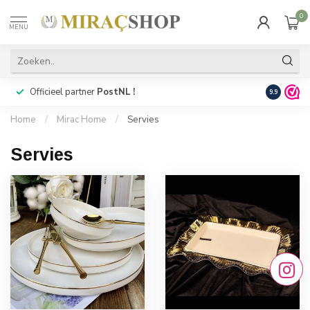
0
MENU
Officieel partner
PostNL !
Snelle
lev
9.9
Home
/
Mirac Home
/
Servies
Servies