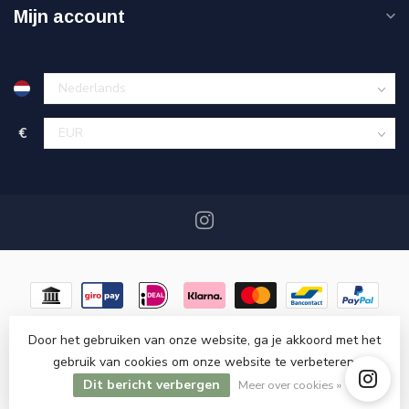
Mijn account
€
Door het gebruiken van onze website, ga je akkoord met het
gebruik van cookies om onze website te verbeteren.
© Copyright 2026 Miracshop.nl
- Powered by
Lightspeed
-
Lightspeed design
by
Dyvelopment
Dit bericht verbergen
Meer over cookies »