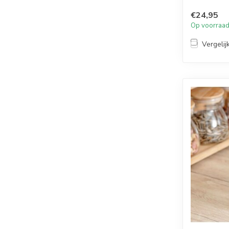
Afmet...
€24,95
Op voorraa
Vergelij