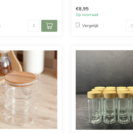
Inhoud: 400 ml
€8,95
Materiaal pot: glas
d
Op voorraad
Materiaal lepel: bamboe hout
k
Vergelijk