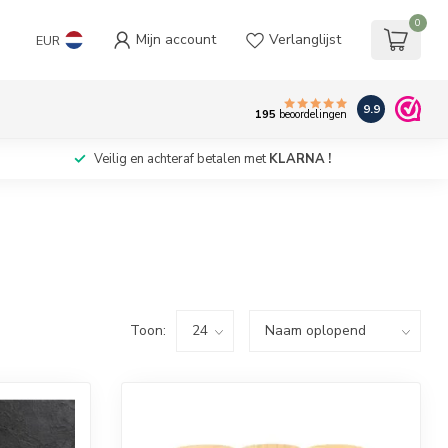
0
Mijn account
Verlanglijst
EUR
9.9
195
beoordelingen
Veilig en achteraf betalen met
KLARNA !
Toon: