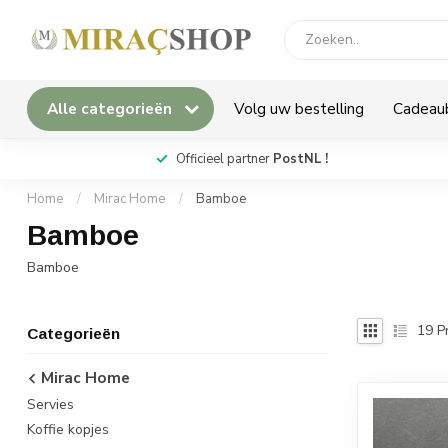
Alle categorieën
Volg uw bestelling
Cadeau
*
Officieel partner
PostNL !
Home
/
Mirac Home
/
Bamboe
Bamboe
Bamboe
19
P
Categorieën
Mirac Home
Servies
Koffie kopjes