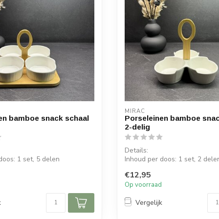
MIRAC
en bamboe snack schaal
Porseleinen bamboe sna
2-delig
Details:
doos: 1 set, 5 delen
Inhoud per doos: 1 set, 2 dele
r schaal: 9,5 cm
Diameter per schaal: 9,5 cm
€12,95
Hoogte p...
d
Op voorraad
k
Vergelijk