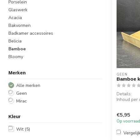
Porselein
Glaswerk
Acacia
Bakvormen
Badkamer accessoires
Belicia
Bamboe
Bloomy
Merken
GEEN
Bamboe k
Alle merken
Geen
Details:
Inhoud per 
Mirac
Afmeting : 
Materiaa...
€5,95
Kleur
Op voorraa
Wit
(5)
Vergelij