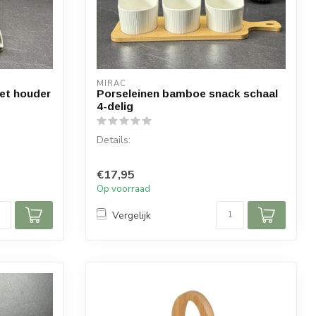
MIRAC
et houder
Porseleinen bamboe snack schaal
4-delig
Details:
Inhoud per doos: 3 schalen, 1 plateau
€17,95
Afmeting schaal: ⌀ 8,5 cm, H...
Op voorraad
Vergelijk