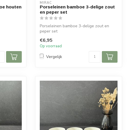
MIRAC
oe houten
Porseleinen bamboe 3-delige zout
en peper set
Porseleinen bamboe 3-delige zout en
peper set
€6,95
Afmetingen
Op voorraad
Diameter zoutstel: ...
Vergelijk