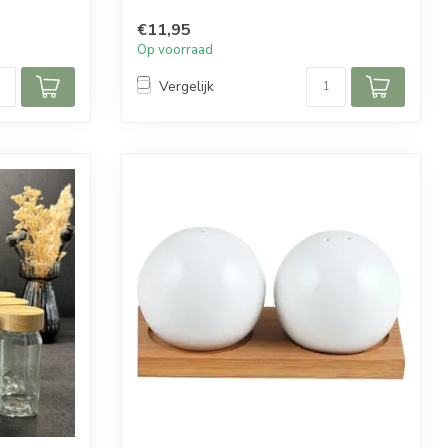
!! HITTE BESTENDIG !!
€11,95
Op voorraad
Inhoud per doos: 2 pannen
Afmeting per pan...
Vergelijk