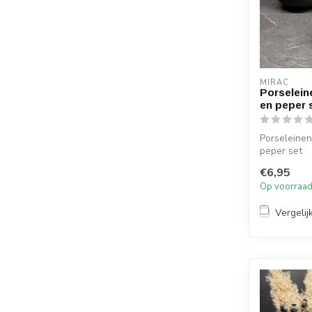
MIRAC
Porselein
en peper 
Porseleine
peper set
€6,95
Afmetingen
Op voorraa
Diameter zou
Vergelij