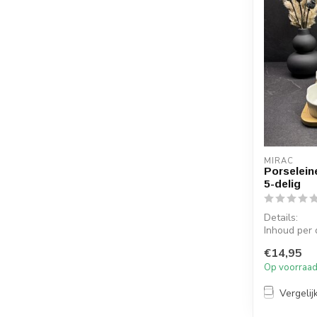
MIRAC
Porselein
5-delig
Details:
Inhoud per 
Diameter pe
€14,95
Hoogte p...
Op voorraa
Vergelij