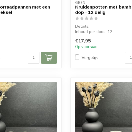
GEEN
oorraadpannen met een
Kruidenpotten met bamb
eksel
dop - 12 delig
Details:
Inhoud per doos: 12
STENDIG !!
Inhoud één kruidenpot: 125 ml
€17,95
Afmeting kruidenp...
d
Op voorraad
doos: 3 pannen
r pan...
k
Vergelijk