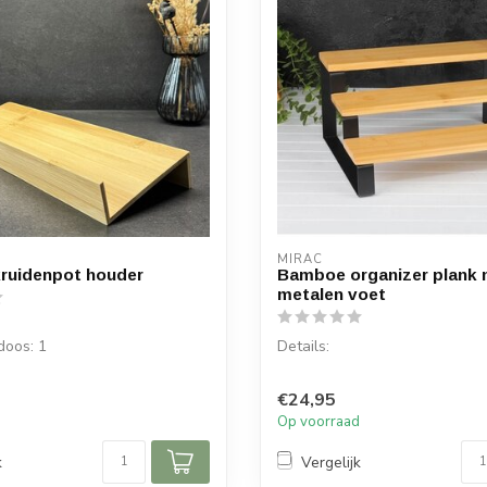
MIRAC
ruidenpot houder
Bamboe organizer plank 
metalen voet
doos: 1
Details:
L 33 cm, B 13,5 cm, H 13,5 cm
Inhoud per doos: 1 stuk
€24,95
Afmeting: 33x26x16 cm
d
Op voorraad
Materiaal: Hout
k
Vergelijk