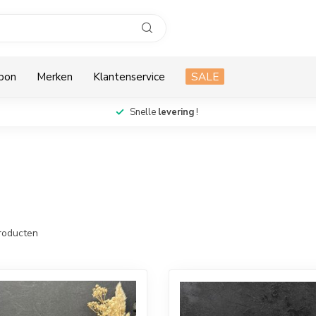
bon
Merken
Klantenservice
SALE
Snelle
levering
!
roducten