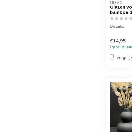
MIRAC
Glazen v
bamboe d
Details:
!! HITTE BE
€14,95
Op voorraa
Inhoud per 
Afmeting pe
Vergelij