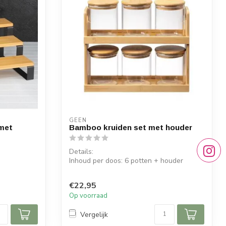
GEEN
met
Bamboo kruiden set met houder
Details:
Inhoud per doos: 6 potten + houder
Afmeting potten: 8 x 9,5 cm
Afmet...
€22,95
Op voorraad
Vergelijk