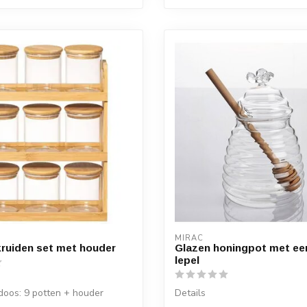
MIRAC
ruiden set met houder
Glazen honingpot met ee
lepel
doos: 9 potten + houder
Details
tten: 8 x 9,5 cm