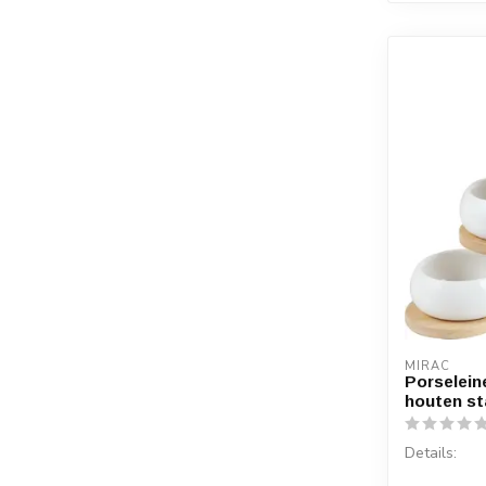
MIRAC
Porselein
houten s
Details: