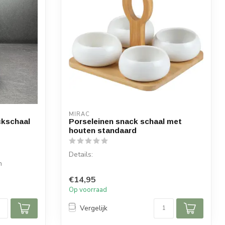
MIRAC
ckschaal
Porseleinen snack schaal met
houten standaard
Details:
n
Inhoud per doos: 4 schalen, 1 houten
€14,95
standaard
Op voorraad
Afmeting schaal: ⌀ 8...
Vergelijk