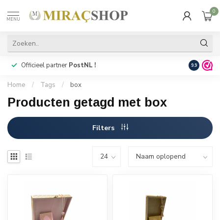
0
MENU
Officieel partner
PostNL !
Snelle
lev
9.9
Home
/
Tags
/
box
Producten getagd met box
Filters