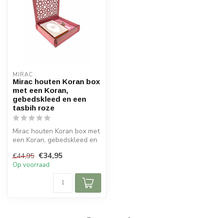
MIRAC
Mirac houten Koran box
met een Koran,
gebedskleed en een
tasbih roze
Mirac houten Koran box met
een Koran, gebedskleed en
een tasbih roze
€34,95
€44,95
Op voorraad
Details:...