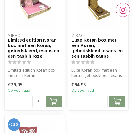
MIRAC
MIRAC
Limited edition Koran
Luxe Koran box met
box met een Koran,
een Koran,
gebedskleed, esans en
gebedskleed, esans en
een tasbih roze
een tasbih taupe
Limited edition Koran box
Luxe Koran box met een
met een Koran,
Koran, gebedskleed, esans
gebedskleed, esans en een
en een tasbih taupe
€79,95
€64,95
tasbih roze
Op voorraad
Op voorraad
...
Details:...
-22%