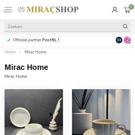
0
MENU
Officieel partner
PostNL !
Snelle
lev
9.9
Home
/
Mirac Home
Mirac Home
Mirac Home