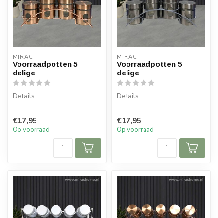
MIRAC
MIRAC
Voorraadpotten 5
Voorraadpotten 5
delige
delige
Details:
Details:
Inhoud per doos: 1 set, 5
Inhoud per doos: 1 set, 5
€17,95
€17,95
delen
delen
Op voorraad
Op voorraad
Diameter voorraad pot: 8 cm
Diameter voorraad pot: 8 cm
Hoogt...
Hoogt...