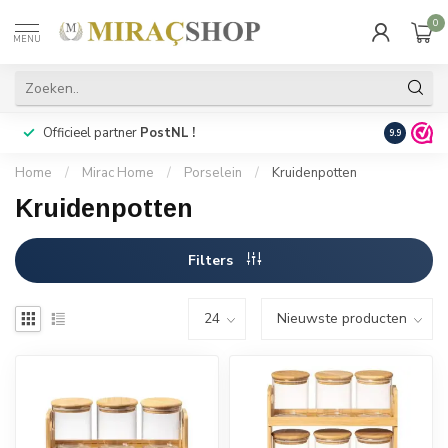
0
MENU
Officieel partner
PostNL !
Snelle
lev
9.9
Home
/
Mirac Home
/
Porselein
/
Kruidenpotten
Kruidenpotten
Filters