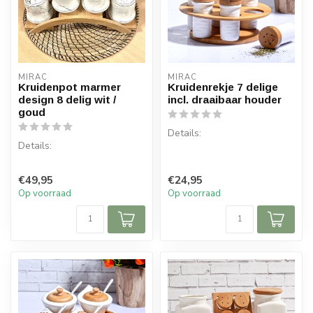
MIRAC
MIRAC
Kruidenpot marmer
Kruidenrekje 7 delige
design 8 delig wit /
incl. draaibaar houder
goud
Details:
Details:
Inhoud per doos: 1 set, 7
Inhoud per doos: 1 set
delen
€49,95
€24,95
3 x grote pot (Diameter 10
Diameter houder: 20 cm
Op voorraad
Op voorraad
cm en hoogte 16,5...
Hoogte houd...