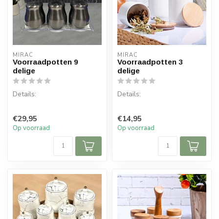
MIRAC
MIRAC
Voorraadpotten 9
Voorraadpotten 3
delige
delige
Details:
Details:
Inhoud per doos: 1 set, 9
Inhoud per doos: 1 set, 3
€29,95
€14,95
delen
delen
Op voorraad
Op voorraad
Diameter grote voorraad
Diameter grote voorraad
pot: Boven ...
pot: 10 cm
...