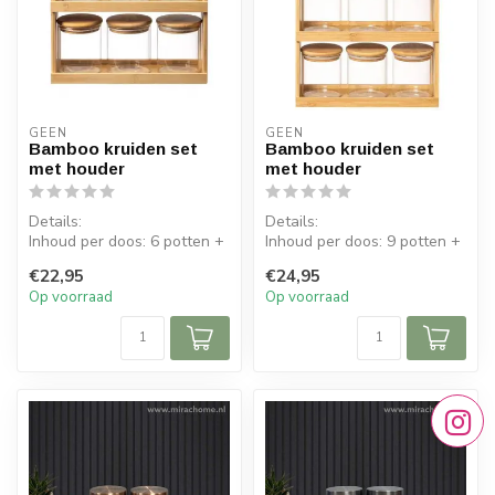
GEEN
GEEN
Bamboo kruiden set
Bamboo kruiden set
met houder
met houder
Details:
Details:
Inhoud per doos: 6 potten +
Inhoud per doos: 9 potten +
houder
houder
€22,95
€24,95
Afmeting potten: 8 x 9,5 cm
Afmeting potten: 8 x 9,5 cm
Op voorraad
Op voorraad
Afmet...
Afmet...