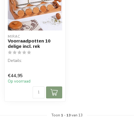
MIRAC
Voorraadpotten 10
delige incl. rek
Details:
Inhoud per doos: 1 set, 10
€44,95
delen
Op voorraad
Afmeting rek: 36 x 13,5 x
13,5 cm ...
Toon
1
-
13
van 13