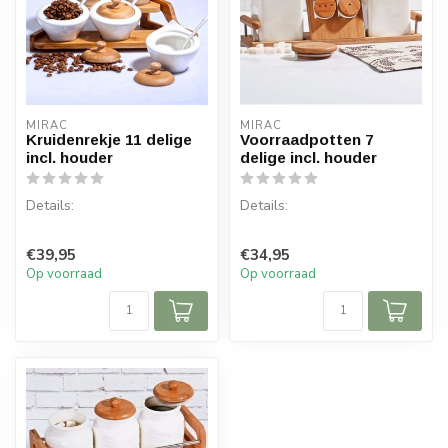
MIRAC
MIRAC
Kruidenrekje 11 delige
Voorraadpotten 7
incl. houder
delige incl. houder
Details:
Details:
Inhoud per doos: 1 set, 11
Inhoud per doos: 1 set, 7
€39,95
€34,95
delen
delen
Op voorraad
Op voorraad
Afmeting houder: 30 x 16
Afmeting houder: 38 x 13
cm (lxb) ...
cm (lxb)
...