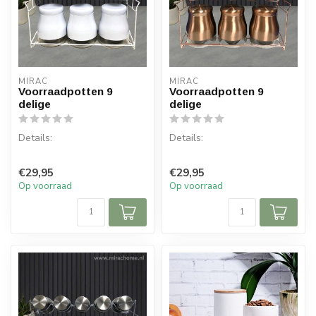
MIRAC
MIRAC
Voorraadpotten 9
Voorraadpotten 9
delige
delige
Details:
Details:
Inhoud per doos: 1 set, 9
Inhoud per doos: 1 set, 9
€29,95
€29,95
delen
delen
Op voorraad
Op voorraad
Diameter grote voorraad
Diameter grote voorraad
pot: Boven ...
pot: Boven ...