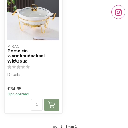
MIRAC
Porselein
Warmhoudschaal
Wit/Goud
Details:
Inhoud per doos: 1 stuk
€34,95
Afmeting: 23x30 cm
Op voorraad
Materiaal: Porselein
Toon
1
-
1
van 1