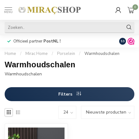
0
MENU
Officieel partner
PostNL !
Snelle
lev
9.9
Home
/
Mirac Home
/
Porselein
/
Warmhoudschalen
Warmhoudschalen
Warmhoudschalen
Filters