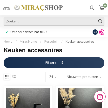
0
MENU
Officieel partner
PostNL !
Snelle
lev
9.9
Home
/
Mirac Home
/
Porselein
/
Keuken accessoires
Keuken accessoires
Filters