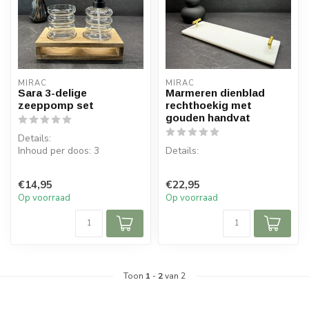
MIRAC
MIRAC
Sara 3-delige
Marmeren dienblad
zeeppomp set
rechthoekig met
gouden handvat
Details:
Inhoud per doos: 3
Details:
Afmeting glas: ø 7,5 cm, H
11 cm
Inhoud per doos: 1 stuks
€14,95
€22,95
Inhoud glas: 33...
Afmeting: 35cm x 12cm
Op voorraad
Op voorraad
Materiaal: marmer
Toon
1
-
2
van 2