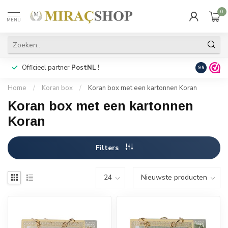
0
MENU
Officieel partner
PostNL !
Snelle
lev
9.9
Home
/
Koran box
/
Koran box met een kartonnen Koran
Koran box met een kartonnen
Koran
Filters