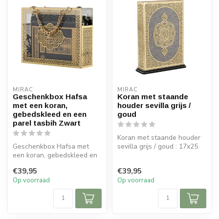
MIRAC
MIRAC
Geschenkbox Hafsa
Koran met staande
met een koran,
houder sevilla grijs /
gebedskleed en een
goud
parel tasbih Zwart
Koran met staande houder
Geschenkbox Hafsa met
sevilla grijs / goud : 17x25
een koran, gebedskleed en
cm (bxh)
een parel tasbih Zwart :
€39,95
€39,95
Op voorraad
Op voorraad
Afm...