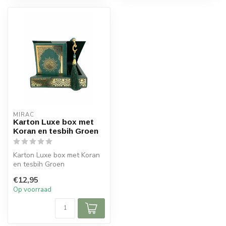
MIRAC
Karton Luxe box met
Koran en tesbih Groen
Karton Luxe box met Koran
en tesbih Groen
Afmeting box : 16x16 cm
€12,95
(lxb)
Op voorraad
Afmet...