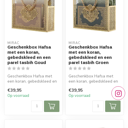
MIRAC
MIRAC
Geschenkbox Hafsa
Geschenkbox Hafsa
met een koran,
met een koran,
gebedskleed en een
gebedskleed en een
parel tasbih Goud
parel tasbih Groen
Geschenkbox Hafsa met
Geschenkbox Hafsa met
een koran, gebedskleed en
een koran, gebedskleed en
een parel tasbih Goud :
een parel tasbih Groen :
€39,95
€39,95
Op voorraad
Op voorraad
Afme...
Afm...