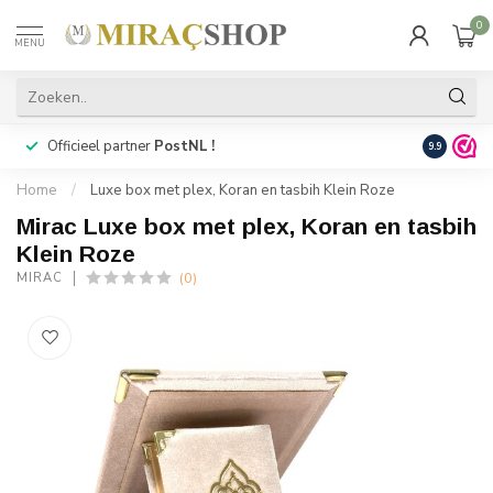
0
MENU
Officieel partner
PostNL !
Snelle
lev
9.9
Home
/
Luxe box met plex, Koran en tasbih Klein Roze
Mirac Luxe box met plex, Koran en tasbih
Klein Roze
(0)
MIRAC