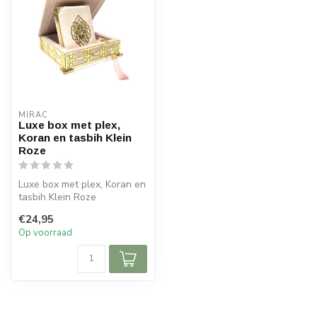
MIRAC
Luxe box met plex,
Koran en tasbih Klein
Roze
Luxe box met plex, Koran en
tasbih Klein Roze
Afmeting box : 16x16 cm
€24,95
(lxb)
Op voorraad
...