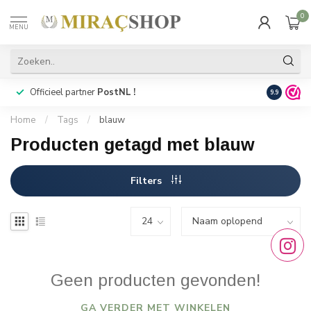
0
MENU
Officieel partner
PostNL !
Snelle
lev
9.9
Home
/
Tags
/
blauw
Producten getagd met blauw
Filters
Geen producten gevonden!
GA VERDER MET WINKELEN