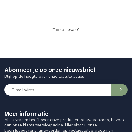
Toon
1
-
0
van 0
Abonneer je op onze nieuwsbrief
Blijf op de hoogte over onze laatste acties
Meer informatie
Als u vragen heeft over onze producten of uw aankoop, bezoek
dan onze klantenservicepagina. Hier vindt u onze
bedrijfsgegevens, antwoorden op veelgestelde vragen en