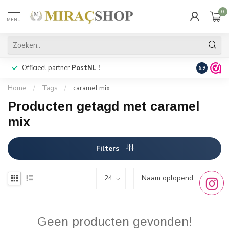
0
MENU
Officieel partner
PostNL !
Snelle
lev
9.9
Home
/
Tags
/
caramel mix
Producten getagd met caramel
mix
Filters
Geen producten gevonden!