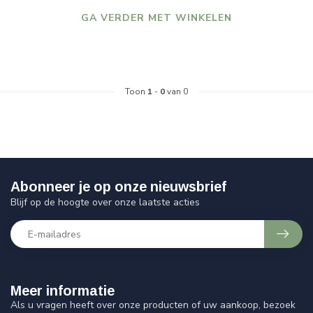
GA VERDER MET WINKELEN
Toon
1
-
0
van 0
Abonneer je op onze nieuwsbrief
Blijf op de hoogte over onze laatste acties
Meer informatie
Als u vragen heeft over onze producten of uw aankoop, bezoek