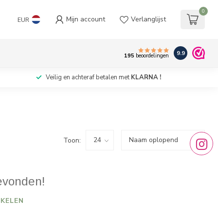
0
Mijn account
Verlanglijst
EUR
9.9
195
beoordelingen
Veilig en achteraf betalen met
KLARNA !
Toon:
evonden!
KELEN