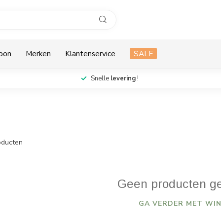
bon
Merken
Klantenservice
SALE
Snelle
levering
!
ducten
Geen producten g
GA VERDER MET WIN