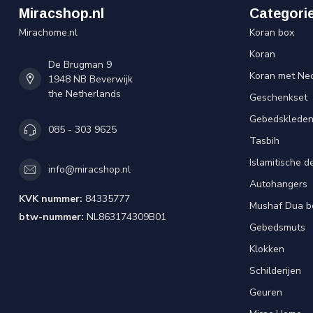
Miracshop.nl
Categori
Mirachome.nl
Koran box
Koran
De Brugman 9
Koran met Ned
1948 NB Beverwijk
the Netherlands
Geschenkset
Gebedsklede
085 - 303 9625
Tasbih
Islamitische d
info@miracshop.nl
Autohangers
KVK nummer:
84335777
Mushaf Dua b
btw-nummer:
NL863174309B01
Gebedsmuts
Klokken
Schilderijen
Geuren