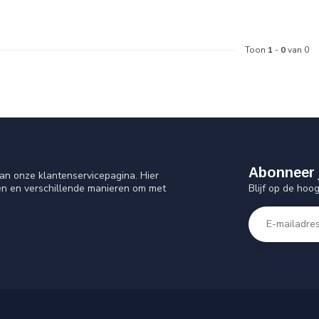
Toon
1
-
0
van 0
Abonneer 
an onze klantenservicepagina. Hier
Blijf op de hoo
en en verschillende manieren om met