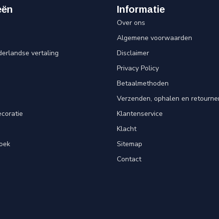
eën
Informatie
Over ons
Algemene voorwaarden
erlandse vertaling
Disclaimer
Privacy Policy
n
Betaalmethoden
Verzenden, ophalen en retourne
ecoratie
Klantenservice
Klacht
oek
Sitemap
Contact