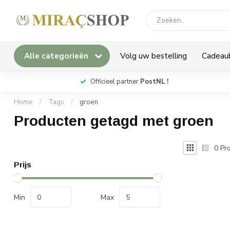
Alle categorieën
Volg uw bestelling
Cadeau
*
Officieel partner
PostNL !
Home
/
Tags
/
groen
Producten getagd met groen
0
Pro
Prijs
Min
Max