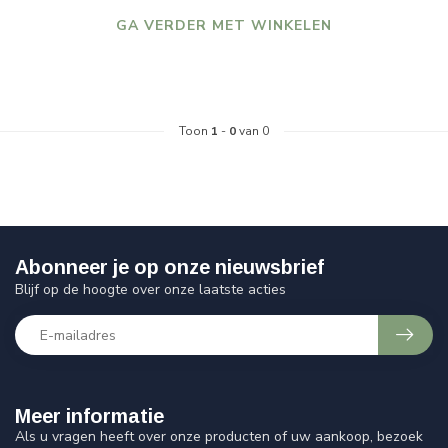
GA VERDER MET WINKELEN
Toon
1
-
0
van 0
Abonneer je op onze nieuwsbrief
Blijf op de hoogte over onze laatste acties
Meer informatie
Als u vragen heeft over onze producten of uw aankoop, bezoek