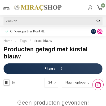
0
MENU
Officieel partner
PostNL !
Snelle
lev
9.9
Home
/
Tags
/
kirstal blauw
Producten getagd met kirstal
blauw
Filters
Geen producten gevonden!